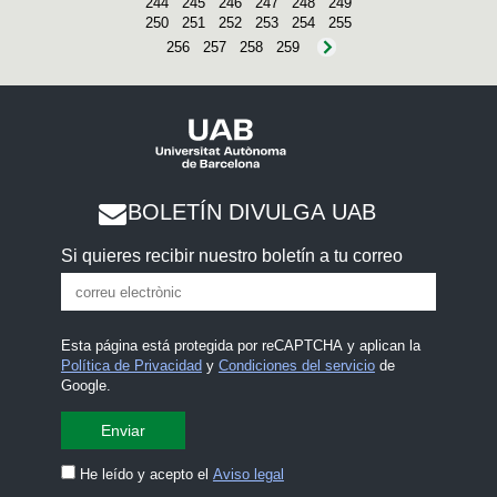
244
245
246
247
248
249
250
251
252
253
254
255
256
257
258
259
BOLETÍN DIVULGA UAB
Si quieres recibir nuestro boletín a tu correo
Esta página está protegida por reCAPTCHA y aplican la
Política de Privacidad
y
Condiciones del servicio
de
Google.
He leído y acepto el
Aviso legal