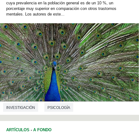
cuya prevalencia en la población general es de un 10 %, un
porcentaje muy superior en comparación con otros trastornos
mentales. Los autores de este...
INVESTIGACIÓN
PSICOLOGÍA
ARTÍCULOS
-
A FONDO