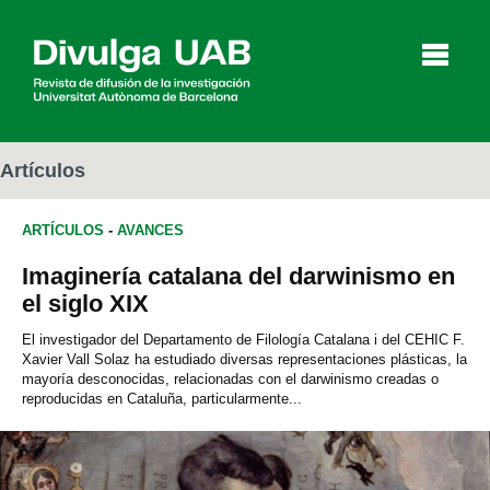
p
a
l
Artículos
ARTÍCULOS
-
AVANCES
Artículos
Entrevistas
Vídeos
Imaginería catalana del darwinismo en
el siglo XIX
Agenda
El investigador del Departamento de Filología Catalana i del CEHIC F.
Xavier Vall Solaz ha estudiado diversas representaciones plásticas, la
mayoría desconocidas, relacionadas con el darwinismo creadas o
reproducidas en Cataluña, particularmente...
English
Català
BUSCAR