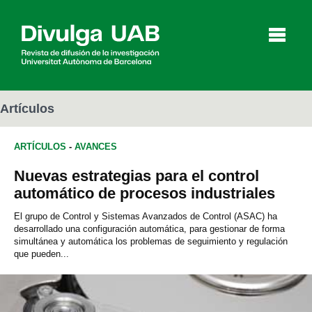
p
a
l
Artículos
ARTÍCULOS
-
AVANCES
Artículos
Entrevistas
Vídeos
Nuevas estrategias para el control
automático de procesos industriales
Agenda
El grupo de Control y Sistemas Avanzados de Control (ASAC) ha
desarrollado una configuración automática, para gestionar de forma
simultánea y automática los problemas de seguimiento y regulación
que pueden...
English
Català
BUSCAR