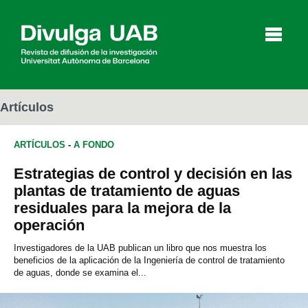
p
a
l
Artículos
ARTÍCULOS
-
A FONDO
Artículos
Entrevistas
Vídeos
Estrategias de control y decisión en las
plantas de tratamiento de aguas
residuales para la mejora de la
Agenda
operación
Investigadores de la UAB publican un libro que nos muestra los
beneficios de la aplicación de la Ingeniería de control de tratamiento
English
Català
de aguas, donde se examina el...
BUSCAR