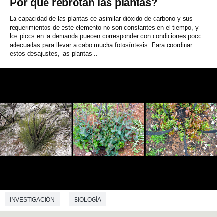
Por qué rebrotan las plantas?
FILOLOGIA
LITERATURA
FILOSOFÍA
La capacidad de las plantas de asimilar dióxido de carbono y sus
ANTROPOLOGÍA
CIENCIAS DE LA COMUNICACIÓN
requerimientos de este elemento no son constantes en el tiempo, y
los picos en la demanda pueden corresponder con condiciones poco
adecuadas para llevar a cabo mucha fotosíntesis. Para coordinar
CRIMINOLOGÍA
DEMOGRAFÍA
ECONOMÍA
estos desajustes, las plantas...
CIENCIAS DE LA EDUCACIÓN
GEOGRAFÍA
DERECHO
CIENCIAS POLÍTICAS
SOCIOLOGÍA
TRADUCCIÓN E INTERPRETACIÓN
PSICOLOGÍA SOCIAL
INVESTIGACIÓN
BIOLOGÍA