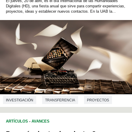
El jueves, 20 de abril, es el día Internacional de las Humanidades
Digitales (HD), una fiesta anual que sirve para compartir experiencias,
proyectos, ideas y establecer nuevos contactos. En la UAB la...
INVESTIGACIÓN
TRANSFERENCIA
PROYECTOS
ARTE
HISTORIA
ARQUEOLOGÍA
ARTÍCULOS
-
AVANCES
HISTORIA DEL ARTE
PREHISTORIA
LINGÜÍSTICA