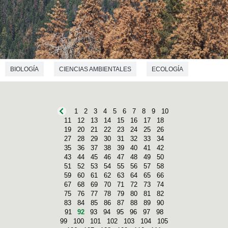
BIOLOGÍA
CIENCIAS AMBIENTALES
ECOLOGÍA
1
2
3
4
5
6
7
8
9
10
11
12
13
14
15
16
17
18
19
20
21
22
23
24
25
26
27
28
29
30
31
32
33
34
35
36
37
38
39
40
41
42
43
44
45
46
47
48
49
50
51
52
53
54
55
56
57
58
59
60
61
62
63
64
65
66
67
68
69
70
71
72
73
74
75
76
77
78
79
80
81
82
83
84
85
86
87
88
89
90
91
92
93
94
95
96
97
98
99
100
101
102
103
104
105