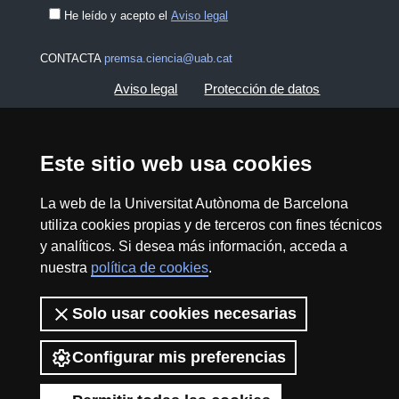
He leído y acepto el
Aviso legal
CONTACTA
premsa.ciencia@uab.cat
Aviso legal
Protección de datos
Sobre el web
Accesibilidad web
Este sitio web usa cookies
Mapa del web UAB
La web de la Universitat Autònoma de Barcelona
utiliza cookies propias y de terceros con fines técnicos
2026 Divulga UAB - Commons Reconocimiento -
y analíticos. Si desea más información, acceda a
No Comercial (CC BY NC) - ISSN: 2014-6388
nuestra
política de cookies
.
View low-bandwidth version
Solo usar cookies necesarias
Configurar mis preferencias