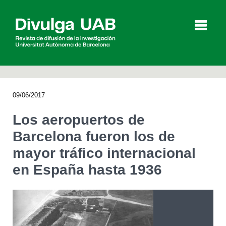
p
a
l
09/06/2017
Artículos
Entrevistas
Vídeos
Los aeropuertos de
Barcelona fueron los de
mayor tráfico internacional
Agenda
en España hasta 1936
English
Català
BUSCAR