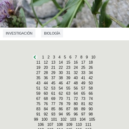
INVESTIGACIÓN
BIOLOGÍA
1
2
3
4
5
6
7
8
9
10
11
12
13
14
15
16
17
18
19
20
21
22
23
24
25
26
27
28
29
30
31
32
33
34
35
36
37
38
39
40
41
42
43
44
45
46
47
48
49
50
51
52
53
54
55
56
57
58
59
60
61
62
63
64
65
66
67
68
69
70
71
72
73
74
75
76
77
78
79
80
81
82
83
84
85
86
87
88
89
90
91
92
93
94
95
96
97
98
99
100
101
102
103
104
105
106
107
108
109
110
111