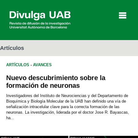
p
a
l
Artículos
ARTÍCULOS
-
AVANCES
Artículos
Entrevistas
Vídeos
Nuevo descubrimiento sobre la
formación de neuronas
Agenda
Investigadores del Instituto de Neurociencias y del Departamento de
Bioquímica y Biología Molecular de la UAB han definido una vía de
señalización intracelular clave para la correcta formación de las
neuronas. La investigación, liderada por el doctor Jose R. Bayascas,
English
Català
ha...
BUSCAR