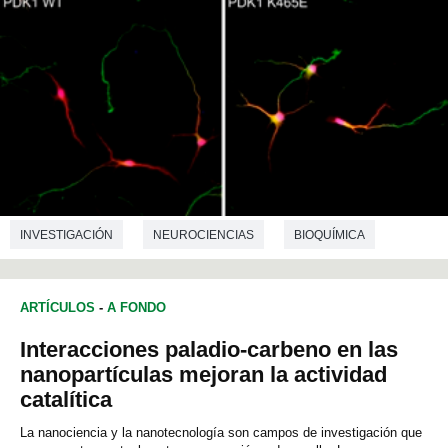
INVESTIGACIÓN
NEUROCIENCIAS
BIOQUÍMICA
ARTÍCULOS
-
A FONDO
Interacciones paladio-carbeno en las
nanopartículas mejoran la actividad
catalítica
La nanociencia y la nanotecnología son campos de investigación que