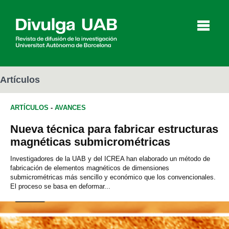
p
a
l
Artículos
ARTÍCULOS
-
AVANCES
Artículos
Entrevistas
Vídeos
Nueva técnica para fabricar estructuras
magnéticas submicrométricas
Agenda
Investigadores de la UAB y del ICREA han elaborado un método de
fabricación de elementos magnéticos de dimensiones
submicrométricas más sencillo y económico que los convencionales.
El proceso se basa en deformar...
English
Català
BUSCAR