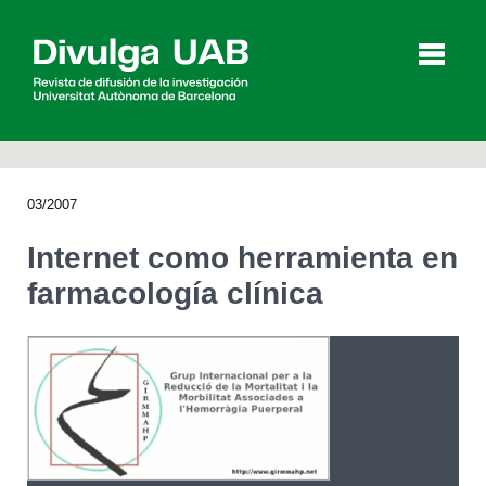
p
a
l
03/2007
Artículos
Entrevistas
Vídeos
Internet como herramienta en
farmacología clínica
Agenda
English
Català
BUSCAR