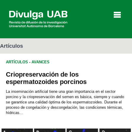
p
a
l
Artículos
ARTÍCULOS
-
AVANCES
Artículos
Entrevistas
Vídeos
Criopreservación de los
espermatozoides porcinos
Agenda
La inseminación artificial tiene una gran importancia en el sector
porcino y la criopreservación del semen es básica, siempre y cuando
se garantice una calidad óptima de los espermatozoides. Durante el
proceso de congelación y descongelación, las condiciones térmicas,
English
Català
hídricas...
BUSCAR