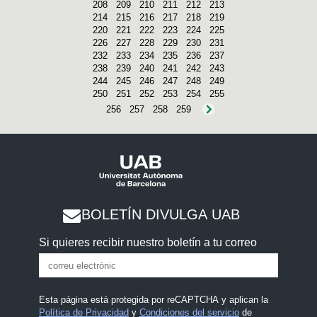
208
209
210
211
212
213
214
215
216
217
218
219
220
221
222
223
224
225
226
227
228
229
230
231
232
233
234
235
236
237
238
239
240
241
242
243
244
245
246
247
248
249
250
251
252
253
254
255
256
257
258
259
BOLETÍN DIVULGA UAB
Si quieres recibir nuestro boletín a tu correo
Esta página está protegida por reCAPTCHA y aplican la
Política de Privacidad
y
Condiciones del servicio
de