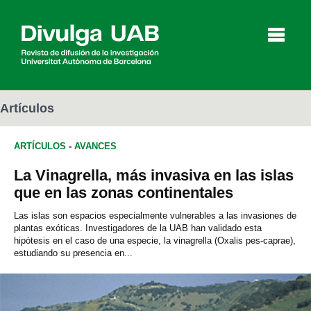
p
a
l
Artículos
ARTÍCULOS
-
AVANCES
Artículos
Entrevistas
Vídeos
La Vinagrella, más invasiva en las islas
que en las zonas continentales
Agenda
Las islas son espacios especialmente vulnerables a las invasiones de
plantas exóticas. Investigadores de la UAB han validado esta
hipótesis en el caso de una especie, la vinagrella (Oxalis pes-caprae),
estudiando su presencia en...
English
Català
BUSCAR