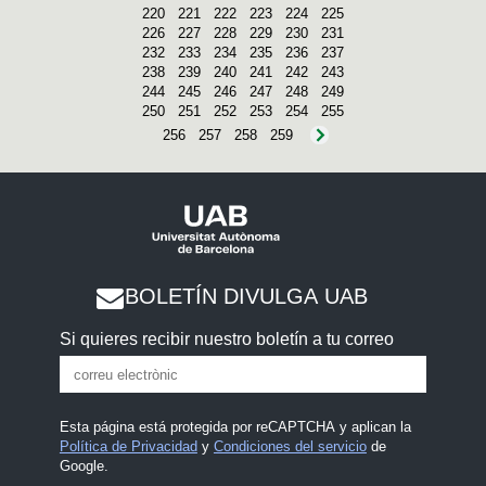
220
221
222
223
224
225
226
227
228
229
230
231
232
233
234
235
236
237
238
239
240
241
242
243
244
245
246
247
248
249
250
251
252
253
254
255
256
257
258
259
BOLETÍN DIVULGA UAB
Si quieres recibir nuestro boletín a tu correo
Esta página está protegida por reCAPTCHA y aplican la
Política de Privacidad
y
Condiciones del servicio
de
Google.