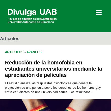
p
a
l
Artículos
ARTÍCULOS
-
AVANCES
Artículos
Entrevistas
Vídeos
Reducción de la homofobia en
estudiantes universitarios mediante la
apreciación de películas
Agenda
El estudio analiza las respuestas psicológicas que genera la
proyección de una película sobre los derechos de los hombres gay
entre estudiantes de una universidad serbia. Los resultados...
English
Català
BUSCAR