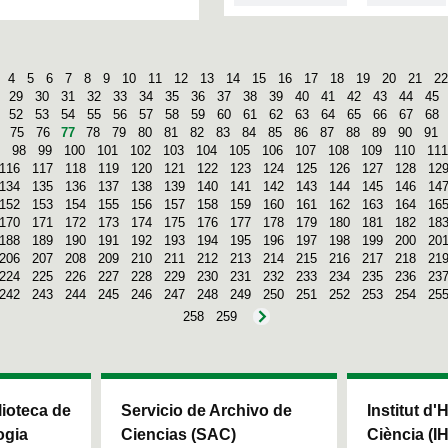
4
5
6
7
8
9
10
11
12
13
14
15
16
17
18
19
20
21
22
29
30
31
32
33
34
35
36
37
38
39
40
41
42
43
44
45
52
53
54
55
56
57
58
59
60
61
62
63
64
65
66
67
68
75
76
77
78
79
80
81
82
83
84
85
86
87
88
89
90
91
98
99
100
101
102
103
104
105
106
107
108
109
110
111
116
117
118
119
120
121
122
123
124
125
126
127
128
12
134
135
136
137
138
139
140
141
142
143
144
145
146
14
152
153
154
155
156
157
158
159
160
161
162
163
164
16
170
171
172
173
174
175
176
177
178
179
180
181
182
18
188
189
190
191
192
193
194
195
196
197
198
199
200
20
206
207
208
209
210
211
212
213
214
215
216
217
218
21
224
225
226
227
228
229
230
231
232
233
234
235
236
23
242
243
244
245
246
247
248
249
250
251
252
253
254
25
258
259
blioteca de
Servicio de Archivo de
Institut d'
ogia
Ciencias (SAC)
Ciència (I