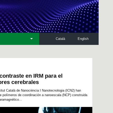
Català
English
contraste en IRM para el
ores cerebrales
titut Català de Nanociència I Nanotecnologia (ICN2) han
de polímeros de coordinación a nanoescala (NCP) construida
paramagnético...