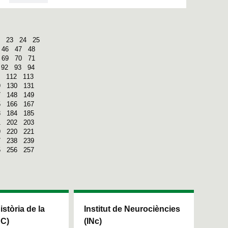
23
24
25
46
47
48
69
70
71
92
93
94
112
113
9
130
131
7
148
149
5
166
167
3
184
185
1
202
203
9
220
221
7
238
239
5
256
257
Història de la
Institut de Neurociències
HC)
(INc)