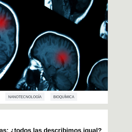
NANOTECNOLOGÍA
BIOQUÍMICA
as: ¿todos las describimos igual?