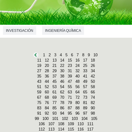
INVESTIGACIÓN
INGENIERÍA QUÍMICA
1
2
3
4
5
6
7
8
9
10
11
12
13
14
15
16
17
18
19
20
21
22
23
24
25
26
27
28
29
30
31
32
33
34
35
36
37
38
39
40
41
42
43
44
45
46
47
48
49
50
51
52
53
54
55
56
57
58
59
60
61
62
63
64
65
66
67
68
69
70
71
72
73
74
75
76
77
78
79
80
81
82
83
84
85
86
87
88
89
90
91
92
93
94
95
96
97
98
99
100
101
102
103
104
105
106
107
108
109
110
111
112
113
114
115
116
117