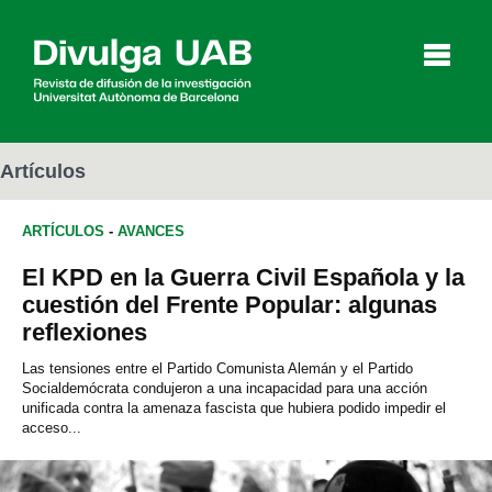
p
a
l
Artículos
ARTÍCULOS
-
AVANCES
Artículos
Entrevistas
Vídeos
El KPD en la Guerra Civil Española y la
cuestión del Frente Popular: algunas
reflexiones
Agenda
Las tensiones entre el Partido Comunista Alemán y el Partido
Socialdemócrata condujeron a una incapacidad para una acción
unificada contra la amenaza fascista que hubiera podido impedir el
English
Català
acceso...
BUSCAR