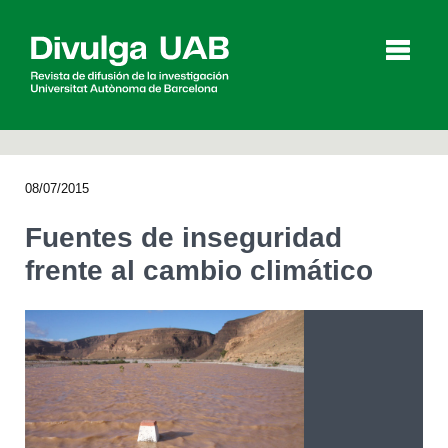
p
a
l
08/07/2015
Artículos
Entrevistas
Vídeos
Fuentes de inseguridad
frente al cambio climático
Agenda
English
Català
BUSCAR