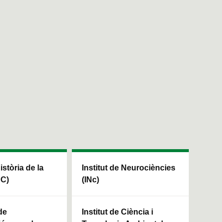
Història de la
Institut de Neurociències
HC)
(INc)
de
Institut de Ciència i