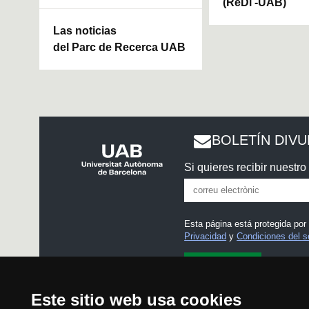
(ReDi -UAB)
Las noticias
del Parc de Recerca UAB
BOLETÍN DIV
Si quieres recibir nuestro 
Esta página está protegida po
Privacidad
y
Condiciones del s
He leído y acepto el
Aviso l
Este sitio web usa cookies