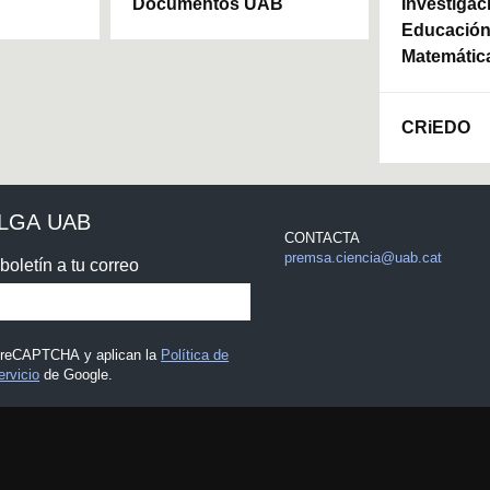
Documentos UAB
Investigac
Educación 
Matemátic
CRiEDO
ULGA UAB
CONTACTA
premsa.ciencia@uab.cat
boletín a tu correo
r reCAPTCHA y aplican la
Política de
ervicio
de Google.
egal