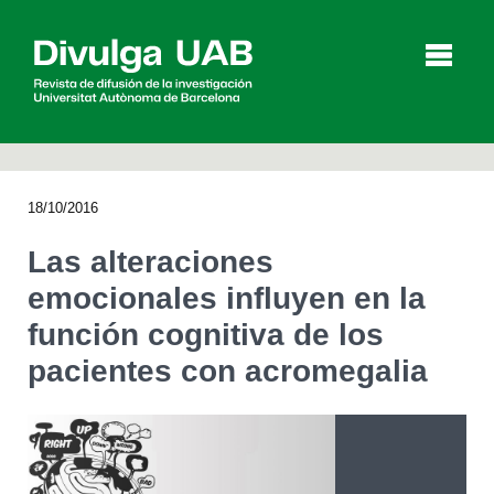
p
a
l
18/10/2016
Artículos
Entrevistas
Vídeos
Las alteraciones
emocionales influyen en la
función cognitiva de los
Agenda
pacientes con acromegalia
English
Català
BUSCAR