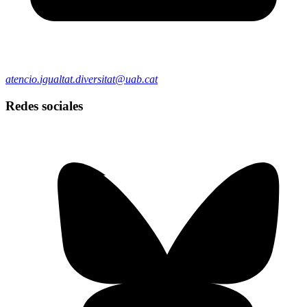
atencio.igualtat.diversitat@uab.cat
Redes sociales