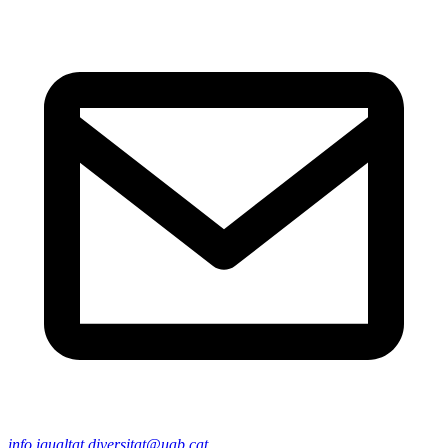
info.igualtat.diversitat@uab.cat