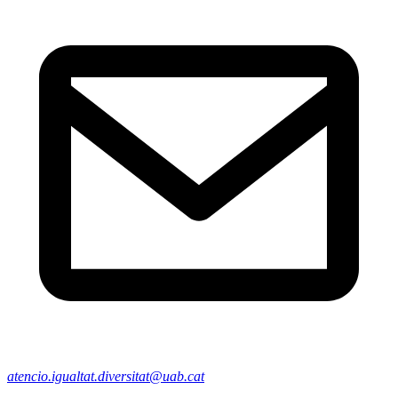
atencio.igualtat.diversitat@uab.cat