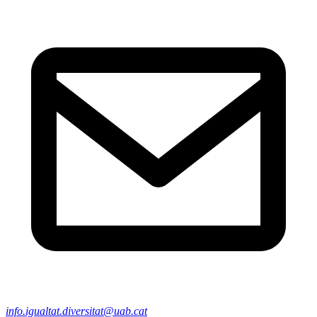
info.igualtat.diversitat@uab.cat