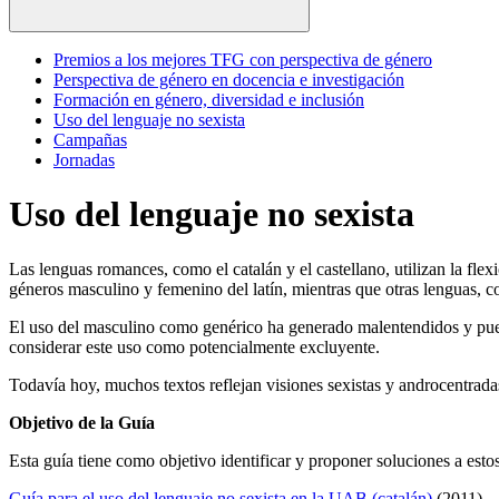
Premios a los mejores TFG con perspectiva de género
Perspectiva de género en docencia e investigación
Formación en género, diversidad e inclusión
Uso del lenguaje no sexista
Campañas
Jornadas
Uso del lenguaje no sexista
Las lenguas romances, como el catalán y el castellano, utilizan la fle
géneros masculino y femenino del latín, mientras que otras lenguas, 
El uso del masculino como genérico ha generado malentendidos y puede
considerar este uso como potencialmente excluyente.
Todavía hoy, muchos textos reflejan visiones sexistas y androcentrada
Objetivo de la Guía
Esta guía tiene como objetivo identificar y proponer soluciones a esto
Guía para el uso del lenguaje no sexista en la UAB (catalán)
(2011)