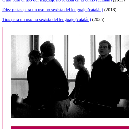
Diez pistas para un uso no sexista del lenguaje (catalán)
(2018)
Tips para un uso no sexista del lenguaje (catalán)
(2025)