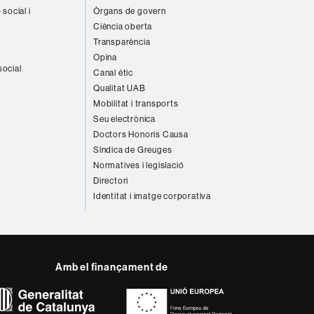
 social i
Òrgans de govern
Ciència oberta
Transparència
Opina
social
Canal ètic
Qualitat UAB
Mobilitat i transports
Seu electrònica
Doctors Honoris Causa
Síndica de Greuges
Normatives i legislació
Directori
Identitat i imatge corporativa
Amb el finançament de