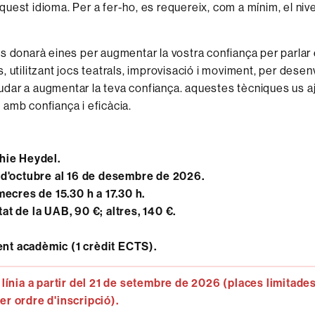
uest idioma. Per a fer-ho, es requereix, com a mínim, el nive
s donarà eines per augmentar la vostra confiança per parlar e
, utilitzant jocs teatrals, improvisació i moviment, per desen
 ajudar a augmentar la teva confiança. aquestes tècniques us a
amb confiança i eficàcia.
hie Heydel.
 d'octubre al 16 de desembre de 2026.
mecres de 15.30 h a 17.30 h.
at de la UAB, 90 €; altres, 140 €.
t acadèmic (1 crèdit ECTS).
 línia a partir del 21 de setembre de 2026 (places limitades
r ordre d'inscripció).