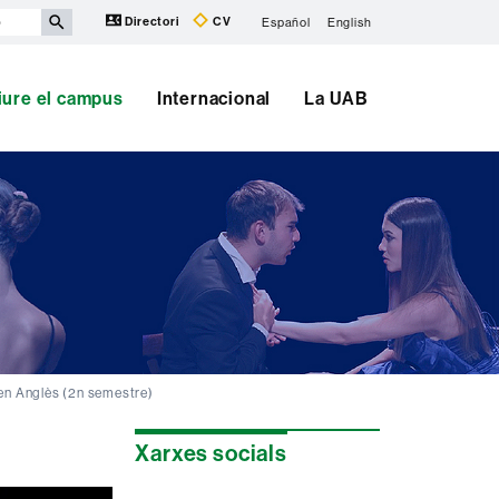
Directori
CV
Español
English
iure el campus
Internacional
La UAB
l en Anglès (2n semestre)
Informació
Xarxes socials
complementària