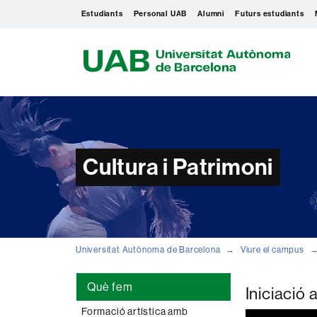
Estudiants
Personal UAB
Alumni
Futurs estudiants
U
A
B
Cultura i Patrimoni
Universitat Autònoma de Barcelona
Viure el campus
Què fem
Iniciació 
Formació artística amb