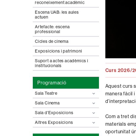
reconeixement acadèmic
Escena UAB: les aules
actuen
Artefacte: escena
professional
Cicles de cinema
Exposicions i patrimoni
Suport a actes acadèmics i
institucionals
Curs 2026/20
Programació
Aquest curs s
Sala Teatre
manera fàcil 
d’interpretaci
Sala Cinema
Sala d'Exposicions
Com a tret dis
Altres Exposicions
materials emp
oportunitat ún