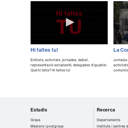
0
0
Hi faltes tu!
La Co
seconds
secon
of
of
0
0
Entitats, activitats, jornades, debat,
Jornada c
seconds
Volume
secon
representació estudiantil, delegades d'igualtat.
activitat
90%
90%
Què hi falta? Hi faltes tu!
comunita
Mapa
Estudis
Recerca
web
Graus
Departaments
Màsters i postgraus
Instituts i centres