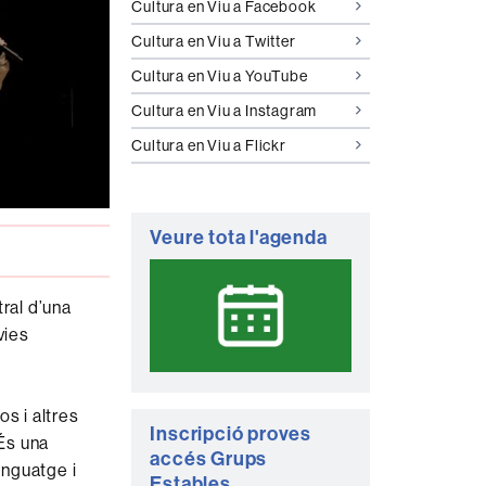
Cultura en Viu a Facebook
Cultura en Viu a Twitter
Cultura en Viu a YouTube
Cultura en Viu a Instagram
Cultura en Viu a Flickr
Veure tota l'agenda
ral d’una
vies
os i altres
Inscripció proves
És una
accés Grups
enguatge i
Estables