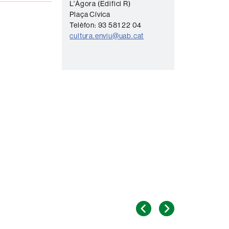
L'Àgora (Edifici R)
n
Plaça Cívica
t
Telèfon: 93 581 22 04
a
cultura.enviu@uab.cat
c
t
e
Anterior
Següent