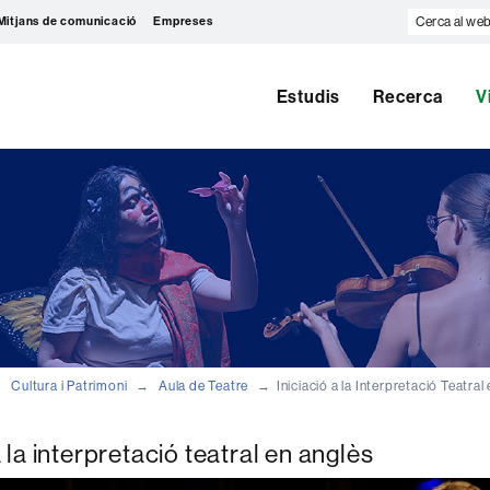
Cerca
Mitjans de comunicació
Empreses
al
web
Estudis
Recerca
V
Cultura i Patrimoni
Aula de Teatre
Iniciació a la Interpretació Teatra
a la interpretació teatral en anglès