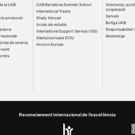
de la UAB
UAB Barcelona Summer School
Voluntariat, acció
cooperació
International Tracks
Serveis
 la producció
Study Abroad
Botiga UAB
Accés als estudis
recerca
Responsabilitat 
International Support Service (ISS)
rnacionals
Mecenatge
Aliança europea ECIU
òries de recerca
Horizon Europe
ovació
ècnics
Reconeixement internacional de l'excel·lència
HR
y
ebook
Telegram
Excellence