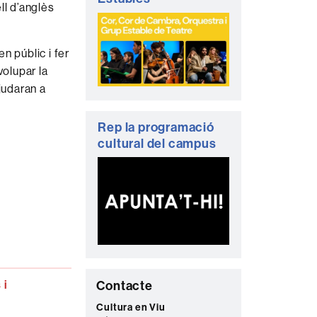
ll d’anglès
n públic i fer
volupar la
judaran a
Rep la programació
cultural del campus
 i
C
Contacte
o
Cultura en Viu