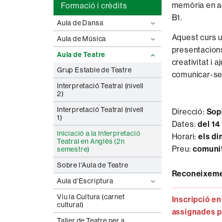
memòria en aq
Formació i crèdits
B1.
Aula de Dansa
Aquest curs u
Aula de Música
presentacions
Aula de Teatre
creativitat i
Grup Estable de Teatre
comunicar-se 
Interpretació Teatral (nivell
2)
Interpretació Teatral (nivell
Direcció:
Sop
1)
Dates:
del 14
Iniciació a la Interpretació
Horari:
els di
Teatral en Anglès (2n
Preu:
comunit
semestre)
Sobre l'Aula de Teatre
Reconeixemen
Aula d'Escriptura
Viu la Cultura (carnet
Inscripció en
cultural)
assignades pe
Taller de Teatre per a