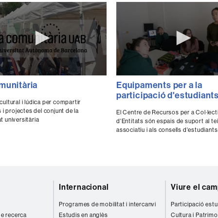
0
munitària
Equipaments per a la
ds
seconds
of
participació d'estudiant
0
ultural i lúdica per compartir
ds
Volume
seconds
Volume
s i projectes del conjunt de la
El Centre de Recursos per a Col·lectiu
90%
t universitària
d'Entitats són espais de suport al tei
associatiu i als consells d'estudiants
universitat.
Internacional
Viure el ca
Programes de mobilitat i intercanvi
Participació estu
 de recerca
Estudis en anglès
Cultura i Patrimo