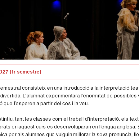
27 (1r semestre)
emestral consisteix en una introducció a la interpretació teat
i divertida. L'alumnat experimentarà l’enormitat de possibles 
ó que l’esperen a partir del cos i la veu.
tintiu, tant les classes com el treball d'interpretació, els text
rats en aquest curs es desenvoluparan en llengua anglesa. 
ica per als alumnes que vulguin millorar la seva pronúncia, ll