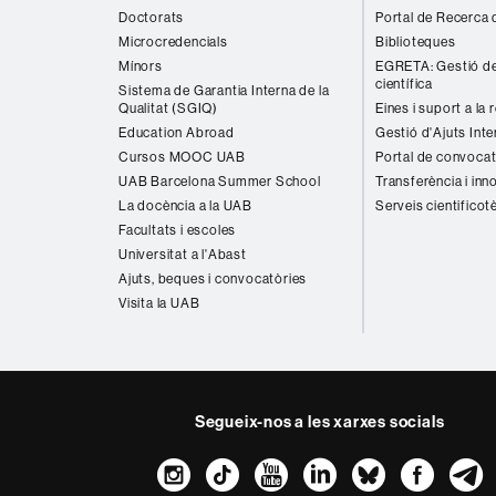
Doctorats
Portal de Recerca 
Microcredencials
Biblioteques
Mínors
EGRETA: Gestió de
científica
Sistema de Garantia Interna de la
Qualitat (SGIQ)
Eines i suport a la 
Education Abroad
Gestió d'Ajuts Inte
Cursos MOOC UAB
Portal de convocat
UAB Barcelona Summer School
Transferència i inn
La docència a la UAB
Serveis cientificot
Facultats i escoles
Universitat a l'Abast
Ajuts, beques i convocatòries
Visita la UAB
Segueix-nos a les xarxes socials
Instagram
TikTok
YouTube
LinkedIn
Bluesk
Fac