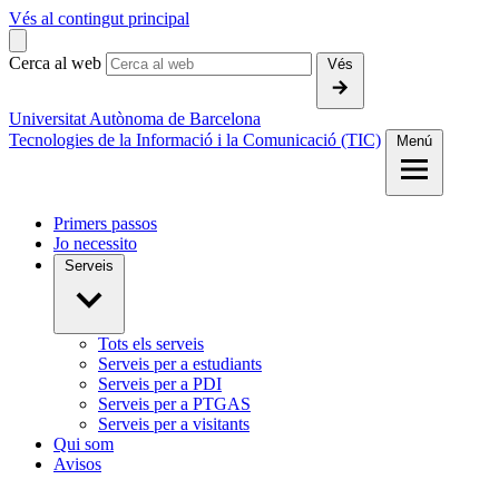
Vés al contingut principal
Cerca al web
Vés
Universitat Autònoma de Barcelona
Tecnologies de la Informació i la Comunicació (TIC)
Menú
Primers passos
Jo necessito
Serveis
Tots els serveis
Serveis per a estudiants
Serveis per a PDI
Serveis per a PTGAS
Serveis per a visitants
Qui som
Avisos