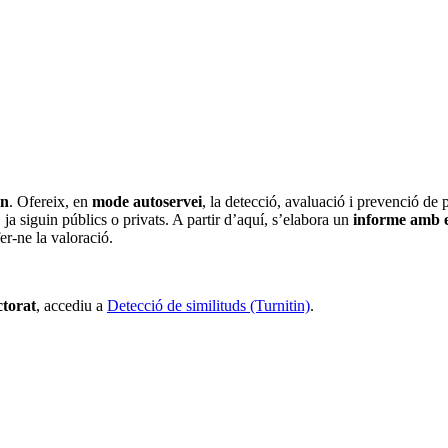
in
. Ofereix, en
mode autoservei
, la detecció, avaluació i prevenció de
, ja siguin públics o privats. A partir d’aquí, s’elabora un
informe amb e
er-ne la valoració.
ctorat
, accediu a
Detecció de similituds (Turnitin)
.