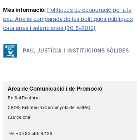
Més informació:
Polítiques de cooperació per a la
pau. Anàlisi comparada de les polítiques públiques
catalanes i valencianes (2015-2019)
Aquesta
notícia
PAU, JUSTÍCIA I INSTITUCIONS SÒLIDES
s'emmarca
dins
dels
següents
C
Àrea de Comunicació i de Promoció
ODS
o
Edifici Rectorat
n
08193 Bellaterra (Cerdanyola del Vallès)
t
(Barcelona)
a
c
Tel. +34 93 586 82 28