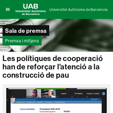
Universitat Autònoma de Barcelona
Prem
UAB
per
Universitat
desplegar
Autònoma
Sala de premsa
el
de
menú
Barcelona
de
Premsa i mitjans
Universitat
Autònoma
de
Les polítiques de cooperació
Barcelona
han de reforçar l'atenció a la
construcció de pau