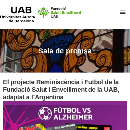
UAB
Universitat
P
Autònoma
de
p
Barcelona
d
el
m
Sala de premsa
d
F
S
i
El projecte Reminiscència i Futbol de la
E
Fundació Salut i Envelliment de la UAB,
adaptat a l’Argentina