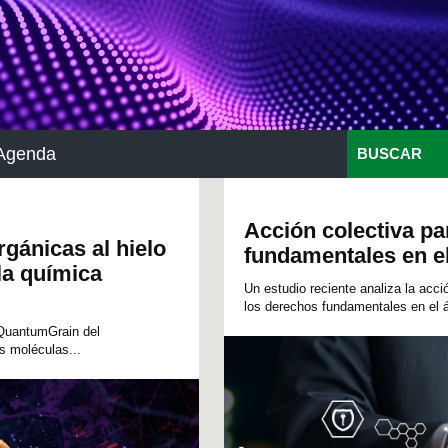
Agenda
BUSCAR
Acción colectiva pa
gánicas al hielo
fundamentales en el
la química
Un estudio reciente analiza la ac
los derechos fundamentales en el á
 QuantumGrain del
 moléculas...