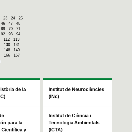
23
24
25
46
47
48
69
70
71
92
93
94
112
113
9
130
131
7
148
149
5
166
167
Història de la
Institut de Neurociències
HC)
(INc)
de
Institut de Ciència i
ión para la
Tecnologia Ambientals
Científica y
(ICTA)