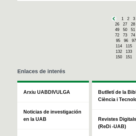
1
2
3
26
27
28
49
50
51
72
73
74
95
96
97
114
115
132
133
150
151
Enlaces de interés
Arxiu UABDIVULGA
Butlletí de la Bi
Ciència i Tecnol
Noticias de investigación
en la UAB
Revistes Digital
(ReDi -UAB)