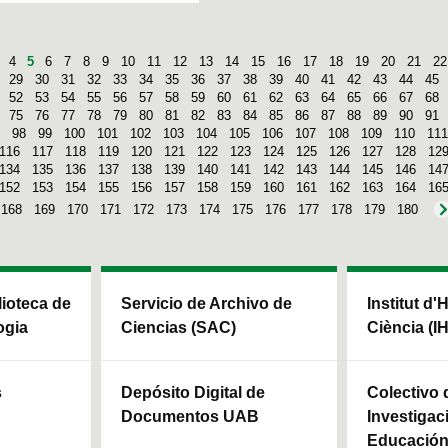
4
5
6
7
8
9
10
11
12
13
14
15
16
17
18
19
20
21
22
29
30
31
32
33
34
35
36
37
38
39
40
41
42
43
44
45
52
53
54
55
56
57
58
59
60
61
62
63
64
65
66
67
68
75
76
77
78
79
80
81
82
83
84
85
86
87
88
89
90
91
98
99
100
101
102
103
104
105
106
107
108
109
110
111
116
117
118
119
120
121
122
123
124
125
126
127
128
12
134
135
136
137
138
139
140
141
142
143
144
145
146
14
152
153
154
155
156
157
158
159
160
161
162
163
164
16
168
169
170
171
172
173
174
175
176
177
178
179
180
blioteca de
Servicio de Archivo de
Institut d'
ogia
Ciencias (SAC)
Ciència (I
s
Depósito Digital de
Colectivo 
Documentos UAB
Investigac
Educación 