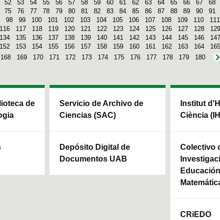
52
53
54
55
56
57
58
59
60
61
62
63
64
65
66
67
68
75
76
77
78
79
80
81
82
83
84
85
86
87
88
89
90
91
98
99
100
101
102
103
104
105
106
107
108
109
110
111
116
117
118
119
120
121
122
123
124
125
126
127
128
12
134
135
136
137
138
139
140
141
142
143
144
145
146
14
152
153
154
155
156
157
158
159
160
161
162
163
164
16
168
169
170
171
172
173
174
175
176
177
178
179
180
blioteca de
Servicio de Archivo de
Institut d'
ogia
Ciencias (SAC)
Ciència (I
s
Depósito Digital de
Colectivo 
Documentos UAB
Investigac
Educación 
Matemátic
CRiEDO