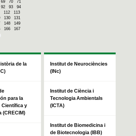
69
70
71
92
93
94
112
113
9
130
131
7
148
149
5
166
167
Història de la
Institut de Neurociències
HC)
(INc)
de
Institut de Ciència i
ión para la
Tecnologia Ambientals
Científica y
(ICTA)
a (CRECIM)
Institut de Biomedicina i
de Biotecnologia (IBB)