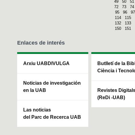
49
50
51
72
73
74
95
96
97
114
115
132
133
150
151
Enlaces de interés
Arxiu UABDIVULGA
Butlletí de la Bi
Ciència i Tecnol
Noticias de investigación
en la UAB
Revistes Digital
(ReDi -UAB)
Las noticias
del Parc de Recerca UAB