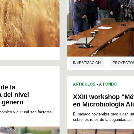
INVESTIGACIÓN
PROYECTO
ARTÍCULOS
-
A FONDO
 de la
 del nivel
XXIII workshop "Mé
l género
en Microbiología A
nómico y cultural son factores
El pasado noviembre tuvo lugar, u
sobre los retos de la seguridad alim