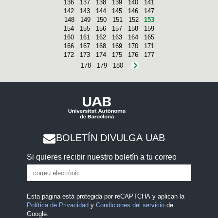
136
137
138
139
140
141
142
143
144
145
146
147
148
149
150
151
152
153
154
155
156
157
158
159
160
161
162
163
164
165
166
167
168
169
170
171
172
173
174
175
176
177
178
179
180
BOLETÍN DIVULGA UAB
Si quieres recibir nuestro boletín a tu correo
Esta página está protegida por reCAPTCHA y aplican la
Política de Privacidad
y
Condiciones del servicio
de
Google.