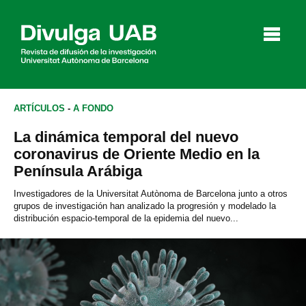
p
a
l
ARTÍCULOS
-
A FONDO
La dinámica temporal del nuevo
Artículos
Entrevistas
Vídeos
coronavirus de Oriente Medio en la
Península Arábiga
Investigadores de la Universitat Autònoma de Barcelona junto a otros
grupos de investigación han analizado la progresión y modelado la
Agenda
distribución espacio-temporal de la epidemia del nuevo...
English
Català
BUSCAR