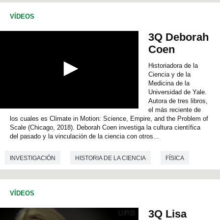
VÍDEOS
3Q Deborah
Coen
Historiadora de la
Ciencia y de la
Medicina de la
Universidad de Yale.
Autora de tres libros,
el más reciente de
0
los cuales es Climate in Motion: Science, Empire, and the Problem of
s
e
Scale (Chicago, 2018). Deborah Coen investiga la cultura científica
c
del pasado y la vinculación de la ciencia con otros...
o
n
INVESTIGACIÓN
HISTORIA DE LA CIENCIA
FÍSICA
d
s
o
CIENCIAS AMBIENTALES
ECOLOGÍA
f
0
VÍDEOS
s
e
3Q Lisa
c