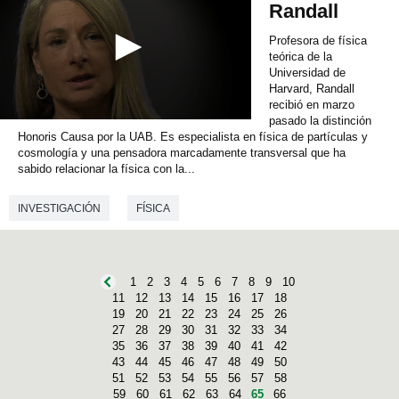
o
Randall
n
d
Profesora de física
s
teórica de la
Universidad de
Harvard, Randall
recibió en marzo
pasado la distinción
0
Honoris Causa por la UAB. Es especialista en física de partículas y
s
e
cosmología y una pensadora marcadamente transversal que ha
c
sabido relacionar la física con la...
o
n
INVESTIGACIÓN
FÍSICA
d
s
o
f
0
s
1
2
3
4
5
6
7
8
9
10
e
11
12
13
14
15
16
17
18
c
19
20
21
22
23
24
25
26
o
27
28
29
30
31
32
33
34
n
35
36
37
38
39
40
41
42
d
43
44
45
46
47
48
49
50
s
51
52
53
54
55
56
57
58
59
60
61
62
63
64
65
66