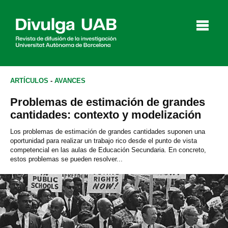
p
a
l
ARTÍCULOS
-
AVANCES
Problemas de estimación de grandes
Artículos
Entrevistas
Vídeos
cantidades: contexto y modelización
Los problemas de estimación de grandes cantidades suponen una
oportunidad para realizar un trabajo rico desde el punto de vista
competencial en las aulas de Educación Secundaria. En concreto,
Agenda
estos problemas se pueden resolver...
English
Català
BUSCAR