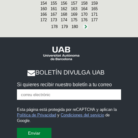
154
155
156
157
158
159
160
161
162
163
164
165
166
167
168
169
170
171
172
173
174
175
176
177
178
179
180
BOLETÍN DIVULGA UAB
Si quieres recibir nuestro boletín a tu correo
Esta página está protegida por reCAPTCHA y aplican la
Política de Privacidad
y
Condiciones del servicio
de
Google.