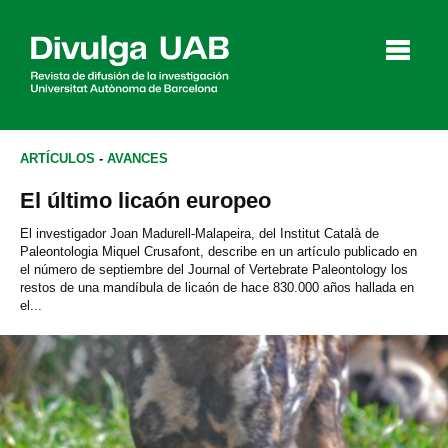
p
a
l
ARTÍCULOS
-
AVANCES
El último licaón europeo
Artículos
Entrevistas
Vídeos
El investigador Joan Madurell-Malapeira, del Institut Català de
Paleontologia Miquel Crusafont, describe en un artículo publicado en
el número de septiembre del Journal of Vertebrate Paleontology los
restos de una mandíbula de licaón de hace 830.000 años hallada en
el...
Agenda
English
Català
BUSCAR