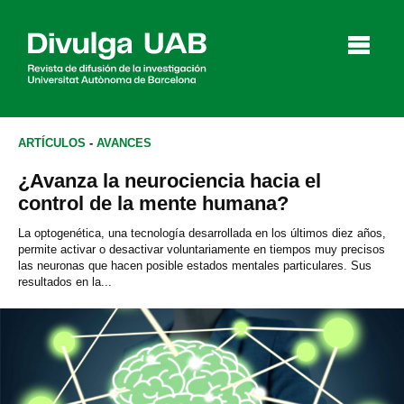
p
a
l
ARTÍCULOS
-
AVANCES
¿Avanza la neurociencia hacia el
Artículos
Entrevistas
Vídeos
control de la mente humana?
La optogenética, una tecnología desarrollada en los últimos diez años,
permite activar o desactivar voluntariamente en tiempos muy precisos
las neuronas que hacen posible estados mentales particulares. Sus
Agenda
resultados en la...
English
Català
BUSCAR