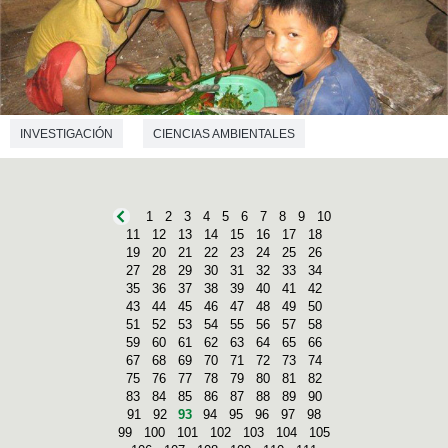
INVESTIGACIÓN
CIENCIAS AMBIENTALES
1
2
3
4
5
6
7
8
9
10
11
12
13
14
15
16
17
18
19
20
21
22
23
24
25
26
27
28
29
30
31
32
33
34
35
36
37
38
39
40
41
42
43
44
45
46
47
48
49
50
51
52
53
54
55
56
57
58
59
60
61
62
63
64
65
66
67
68
69
70
71
72
73
74
75
76
77
78
79
80
81
82
83
84
85
86
87
88
89
90
91
92
93
94
95
96
97
98
99
100
101
102
103
104
105