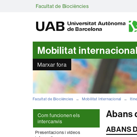
Facultat de Biociències
Mobilitat internaciona
Marxar fora
Facultat de Biociències
Mobilitat Internacional
Itin
Abans 
Com funcionen els
intercanvis
ABANS 
Presentacions i vídeos