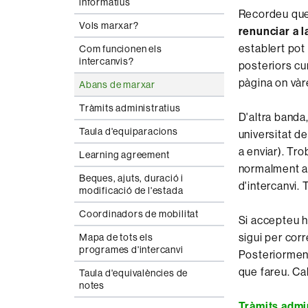
informatius
Recordeu que,
Vols marxar?
renunciar a l
establert pot
Com funcionen els
intercanvis?
posteriors cu
pàgina on vàre
Abans de marxar
Tràmits administratius
D'altra banda,
Taula d'equiparacions
universitat de
a enviar). Tr
Learning agreement
normalment a 
Beques, ajuts, duració i
d'intercanvi.
modificació de l'estada
Coordinadors de mobilitat
Si accepteu ha
sigui per cor
Mapa de tots els
programes d'intercanvi
Posteriorment
que fareu. Ca
Taula d'equivalències de
notes
Tràmits admi