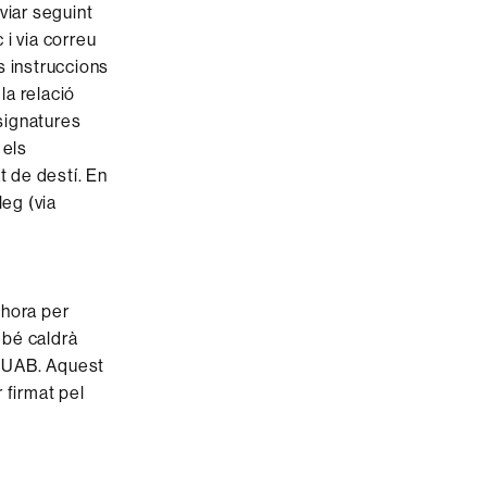
viar seguint
i via correu
s instruccions
la relació
ssignatures
 els
t de destí. En
leg (via
 hora per
mbé caldrà
 UAB. Aquest
 firmat pel
)