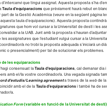
 d’intercanvi que tingui assignat. Aquesta proposta s’ha d’en
la
Taula d'equiparacions
que prèviament haurà rebut en blanc 
r part de la Gestió Acadèmica (veure en la següent pàgina le
aquesta taula d’equiparacions). Aquesta proposta contindrà 
ignatures que hom vol cursar a la Universitat de destí i les a
convalidar a la UAB. Junt amb la proposta s’hauran d’adjuntar
les assignatures que l’estudiant vulgui cursar a la Universita
 coordinador/a no trobi la proposta adequada s’iniciarà un dià
ònic o presencialment) per tal de solucionar els problemes.
ó de les equiparacions
’hagi consensuat la
Taula d'equiparacions
, cal demanar dia i
pers amb el/la vostre coordinador/a. Una vegada signada ta
ord d'estudis/Learning agreement
a traves de la
web
de la
oincidir amb el de la
Taula d’equiparacions
i també ha de ser
nador/a.
ication Form
(variable en funció de la Universitat de destí