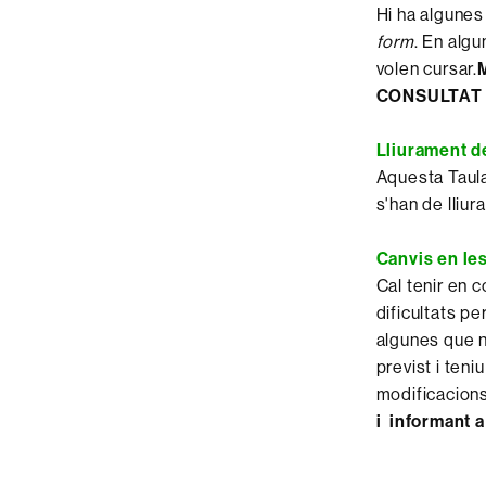
Hi ha algunes
form
. En alg
volen cursar.
CONSULTAT P
Lliurament de
Aquesta Taula
s'han de lliu
Canvis en le
Cal tenir en 
dificultats p
algunes que n
previst i teni
modificacions
i informant 