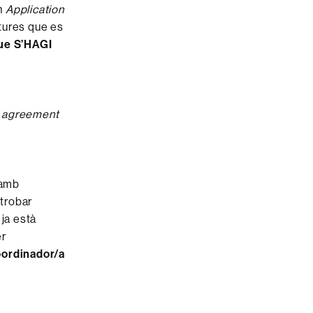
un
Application
atures que es
ue S’HAGI
g agreement
 amb
 trobar
 ja està
er
oordinador/a