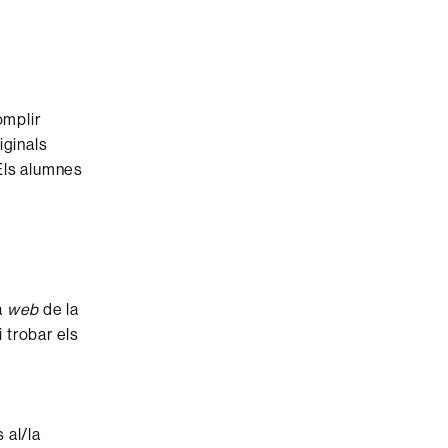
omplir
iginals
 Els alumnes
a
web
de la
i trobar els
 al/la