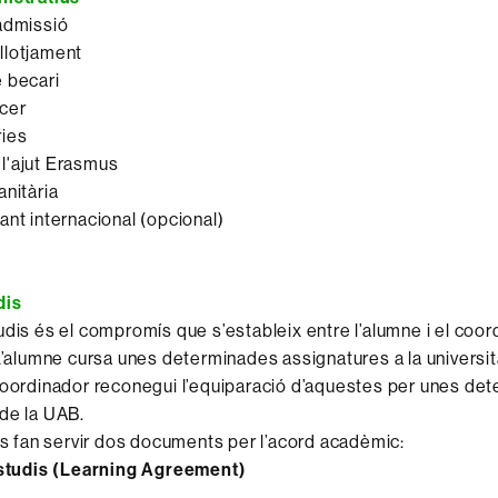
admissió
llotjament
 becari
cer
ies
l'ajut Erasmus
anitària
ant internacional (opcional)
dis
udis és el compromís que s’estableix entre l’alumne i el coor
 L’alumne cursa unes determinades assignatures a la universit
coordinador reconegui l’equiparació d’aquestes per unes de
de la UAB.
 es fan servir dos documents per l’acord acadèmic:
Estudis (Learning Agreement)