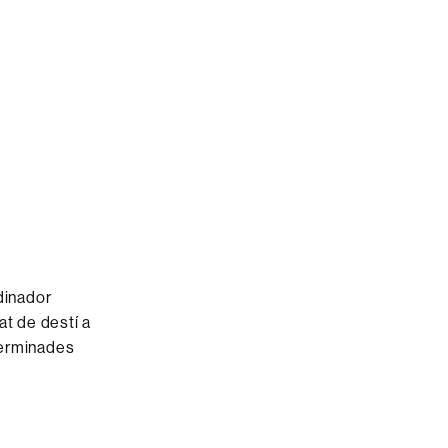
dinador
at de destí a
terminades