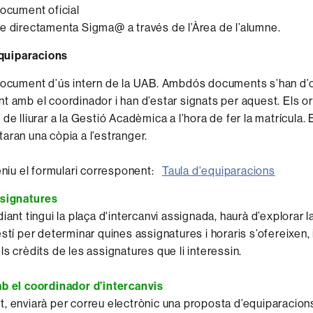
document oficial
e directamenta Sigma@ a través de l’Àrea de l’alumne.
equiparacions
 document d’ús intern de la UAB. Ambdós documents s’han d’
t amb el coordinador i han d’estar signats per aquest. Els or
 de lliurar a la Gestió Acadèmica a l’hora de fer la matrícula.
aran una còpia a l’estranger.
niu el formulari corresponent:
Taula d'equiparacions
ssignatures
iant tingui la plaça d'intercanvi assignada, haurà d’explorar l
stí per determinar quines assignatures i horaris s’ofereixen, 
s crèdits de les assignatures que li interessin.
b el coordinador d’intercanvis
, enviarà per correu electrònic una proposta d’equiparacions