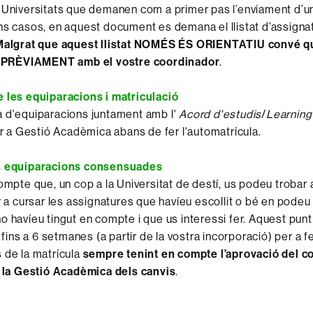
 Universitats que demanen com a primer pas l’enviament d’
uns casos, en aquest document es demana el llistat d’assign
Malgrat que aquest llistat NOMÉS ÉS ORIENTATIU convé q
RÈVIAMENT amb el vostre coordinador
.
 les equiparacions i matriculació
 d'equiparacions juntament amb l'
Acord d'estudis
/
Learnin
rar a Gestió Acadèmica abans de fer l'automatrícula.
s equiparacions consensuades
compte que, un cop a la Universitat de destí, us podeu trobar
er a cursar les assignatures que havíeu escollit o bé en podeu
o havíeu tingut en compte i que us interessi fer. Aquest punt
u fins a 6 setmanes (a partir de la vostra incorporació) per a f
 de la matrícula
sempre tenint en compte l’aprovació del c
a la Gestió Acadèmica dels canvis
.