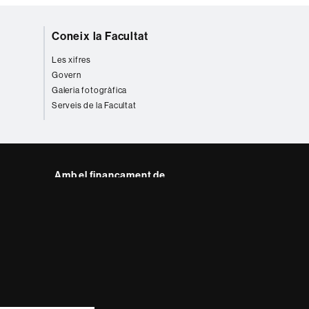
Coneix la Facultat
Les xifres
Govern
Galeria fotogràfica
Serveis de la Facultat
Amb el finançament de
del web UAB