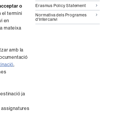
acceptar o
Erasmus Policy Statement
 el termini
Normativa dels Programes
d'Intercanvi
vi en
la mateixa
itzar amb la
, documentació
tinació
,
mes
destinació ja
s assignatures