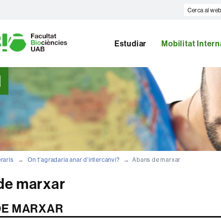
Cerca
al
U
web
A
Estudiar
Mobilitat Inter
B
l
eraris
On t'agradaria anar d'intercanvi?
Abans de marxar
de marxar
DE MARXAR