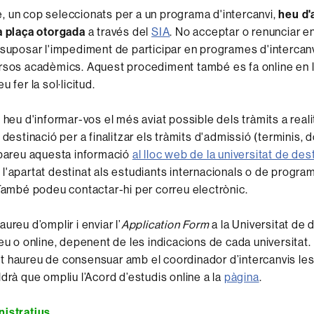
 un cop seleccionats per a un programa d'intercanvi,
heu d'
a plaça otorgada
a través del
SIA
. No acceptar o renunciar en
 suposar l'impediment de participar en programes d'intercan
rsos acadèmics. Aquest procediment també es fa online en 
u fer la sol·licitud.
 heu d'informar-vos el més aviat possible dels tràmits a real
 destinació per a finalitzar els tràmits d'admissió (terminis
obareu aquesta informació
al lloc web de la universitat de des
l'apartat destinat als estudiants internacionals o de progra
 També podeu contactar-hi per correu electrònic.
ureu d’omplir i enviar l’
Application Form
a la Universitat de 
reu o online, depenent de les indicacions de cada universitat.
 haureu de consensuar amb el coordinador d’intercanvis le
ldrà que ompliu l’Acord d’estudis online a la
pàgina
.
nistratius