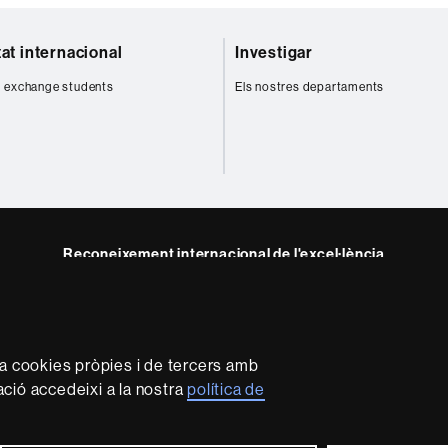
tat internacional
Investigar
 exchange students
Els nostres departaments
Reconeixement internacional de l'excel·lència
HR
m
Excellence
in
Research
za cookies pròpies i de tercers amb
-
mació accedeixi a la nostra
política de
Euraxess
rotecció de dades
Sobre el web
Accessibilitat web
Mapa 