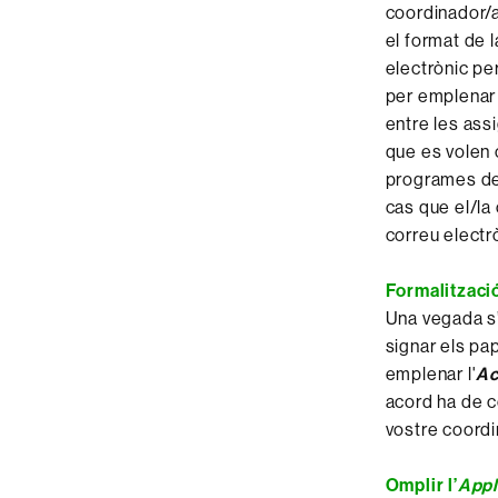
coordinador/a
el format de 
electrònic pe
per emplenar 
entre les ass
que es volen 
programes de 
cas que el/la
correu electr
Formalitzaci
Una vegada s
signar els pa
emplenar l'
Ac
acord ha de c
vostre coordi
Omplir l’
Appl