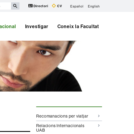
Directori
CV
Español
English
nacional
Investigar
Coneix la Facultat
Informació
Recomanacions per viatjar
complementària
Relacions Internacionals
UAB