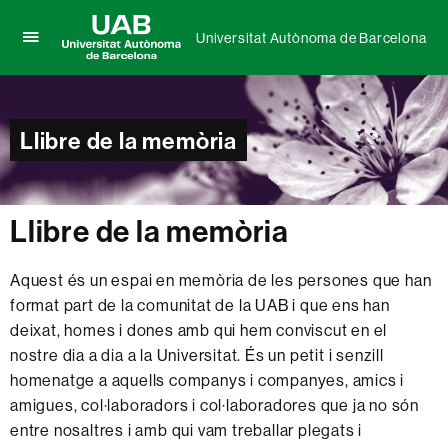
Universitat Autònoma de Barcelona
Prem
UAB
per
Universitat
desplegar
Autònoma
el
de
Llibre de la memòria
menú
Barcelona
de
Universitat
Autònoma
de
Llibre de la memòria
Barcelona
Aquest és un espai en memòria de les persones que han
format part de la comunitat de la UAB i que ens han
deixat, homes i dones amb qui hem conviscut en el
nostre dia a dia a la Universitat. És un petit i senzill
homenatge a aquells companys i companyes, amics i
amigues, col·laboradors i col·laboradores que ja no són
entre nosaltres i amb qui vam treballar plegats i