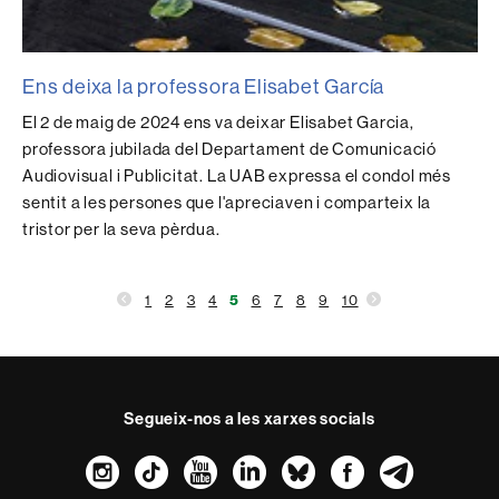
Ens deixa la professora Elisabet García
El 2 de maig de 2024 ens va deixar Elisabet Garcia,
professora jubilada del Departament de Comunicació
Audiovisual i Publicitat. La UAB expressa el condol més
sentit a les persones que l'apreciaven i comparteix la
tristor per la seva pèrdua.
1
2
3
4
5
6
7
8
9
10
Segueix-nos a les xarxes socials
Instagram
TikTok
YouTube
LinkedIn
Bluesky
Faceboo
Teleg