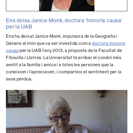
Ens deixa Janice Monk, doctora 'honoris causa'
per la UAB
Ens ha deixat Janice Monk, impulsora de la Geografia i
Gènere al món que va ser investida com a
doctora
honoris
causa
per la UAB l'any 2013, a proposta de la Facultat de
Filosofia i Lletres. La Universitat fa arribar el condol més
sentit a la família i amics i a totes les persones que la
coneixien i l'apreciaven, i comparteix el sentiment per la
seva pèrdua.