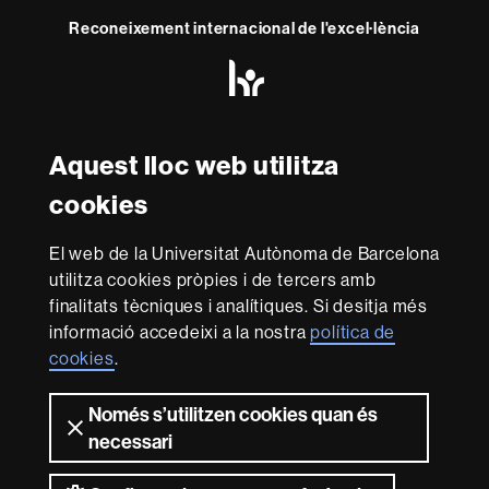
Reconeixement internacional de l'excel·lència
HR
Excellence
in
Research
Amb el finançament de
-
Aquest lloc web utilitza
Euraxess
cookies
Sobre
El web de la Universitat Autònoma de Barcelona
aquest
utilitza cookies pròpies i de tercers amb
web
Avís legal
Protecció de dades
Sobre el
finalitats tècniques i analítiques. Si desitja més
informació accedeixi a la nostra
política de
web
Accessibilitat web
Mapa del web UAB
cookies
.
Som una universitat capdavantera que imparteix una
docència de qualitat i excel·lència, diversificada,
Només s’utilitzen cookies quan és
multidisciplinària i flexible, ajustada a les necessitats de
necessari
la societat i adaptada als nous models de l'Europa del
coneixement. La UAB és reconeguda internacionalment