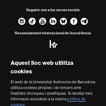
Segueix-nos a les xarxes socials
Instagram
TikTok
YouTube
LinkedIn
Bluesky
Faceboo
Teleg
Reconeixement internacional de l'excel·lència
HR
Excellence
in
Research
Amb el finançament de
-
Aquest lloc web utilitza
Euraxess
cookies
Sobre
El web de la Universitat Autònoma de Barcelona
aquest
utilitza cookies pròpies i de tercers amb
web
Avís legal
Protecció de dades
Sobre el
finalitats tècniques i analítiques. Si desitja més
informació accedeixi a la nostra
política de
web
Accessibilitat web
Mapa del web UAB
cookies
.