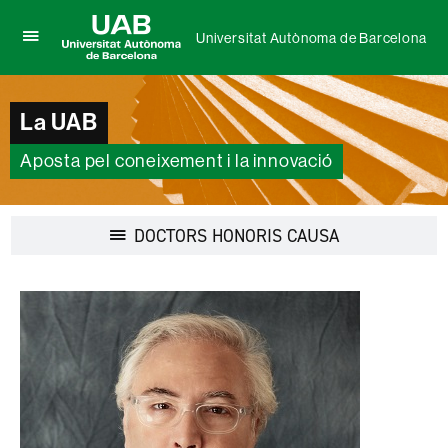
Universitat Autònoma de Barcelona
Prem
UAB
per
Universitat
desplegar
Autònoma
el
La UAB
de
menú
Barcelona
de
Aposta pel coneixement i la innovació
Universitat
Autònoma
de
Barcelona
Desplegar
DOCTORS HONORIS CAUSA
la
navegació