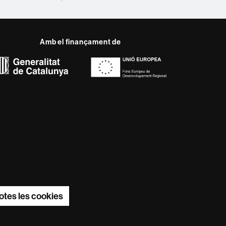
Amb el finançament de
del web UAB
ència, diversificada,
s nous models de l'Europa
ter innovador de la seva
otes les cookies