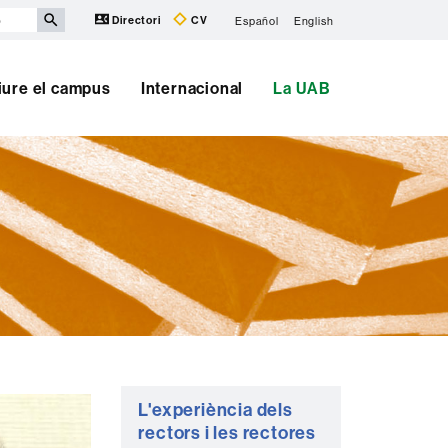
Directori
CV
Español
English
iure el campus
Internacional
La UAB
Informació
L'experiència dels
complementària
rectors i les rectores