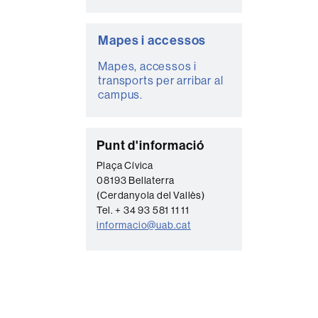
Mapes i accessos
Mapes, accessos i
transports per arribar al
campus.
C
Punt d'informació
o
Plaça Cívica
08193 Bellaterra
n
(Cerdanyola del Vallès)
t
Tel. + 34 93 581 11 11
a
informacio@uab.cat
c
t
e