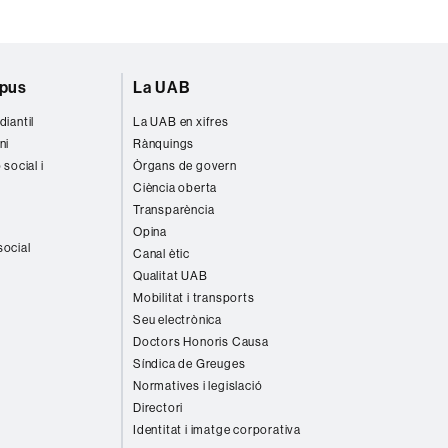
mpus
La UAB
diantil
La UAB en xifres
ni
Rànquings
 social i
Òrgans de govern
Ciència oberta
Transparència
Opina
social
Canal ètic
Qualitat UAB
Mobilitat i transports
Seu electrònica
Doctors Honoris Causa
Síndica de Greuges
Normatives i legislació
Directori
Identitat i imatge corporativa