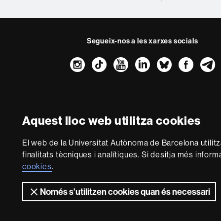
Segueix-nos a les xarxes socials
Instagram
TikTok
YouTube
LinkedIn
Bluesk
Fac
Sobre
aquest
web
Avís legal
P
Aquest lloc web utilitza cookies
Som una universitat 
El web de la Universitat Autònoma de Barcelona utilit
multidisciplinària i fle
finalitats tècniques i analítiques. Si desitja més infor
del coneixement. La UAB
cookies
.
Només s’utilitzen cookies quan és necessari