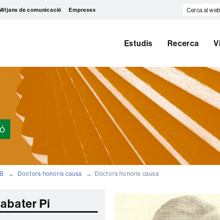
Cerca
Mitjans de comunicació
Empreses
al
web
Estudis
Recerca
V
ió
AB
Doctors honoris causa
Doctors honoris causa
Sabater Pi