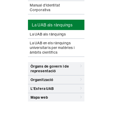
Manual d'Identitat
Corporativa
La UAB als rànquings
La UAB als rànquings
La UAB en els rànquings
universitaris per matèries i
àmbits científics
Òrgans de govern i de
representació
Organització
L'Esfera UAB
Mapa web