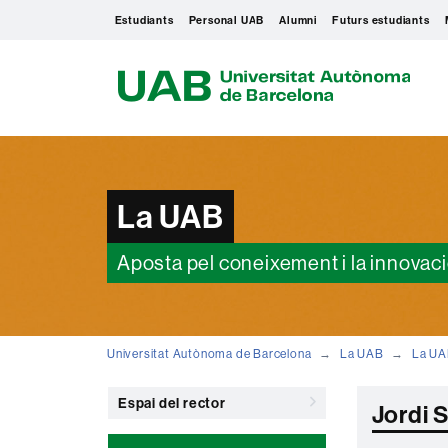
Estudiants
Personal UAB
Alumni
Futurs estudiants
U
A
B
La UAB
Aposta pel coneixement i la innovac
Universitat Autònoma de Barcelona
La UAB
La U
Espai del rector
Jordi 