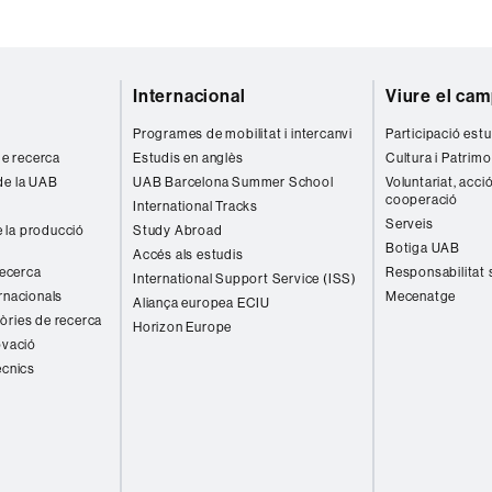
Internacional
Viure el ca
Programes de mobilitat i intercanvi
Participació estu
 de recerca
Estudis en anglès
Cultura i Patrimo
de la UAB
UAB Barcelona Summer School
Voluntariat, acció
cooperació
International Tracks
Serveis
 la producció
Study Abroad
Botiga UAB
Accés als estudis
recerca
Responsabilitat 
International Support Service (ISS)
rnacionals
Mecenatge
Aliança europea ECIU
òries de recerca
Horizon Europe
ovació
ècnics