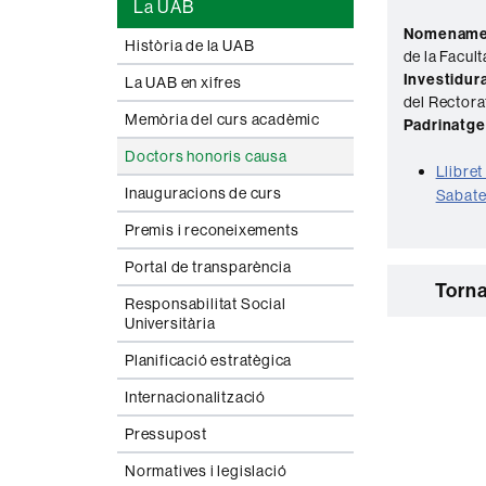
La UAB
Nomename
Història de la UAB
de la Facul
Investidura
La UAB en xifres
del Rectora
Memòria del curs acadèmic
Padrinatge
Doctors honoris causa
Llibret
Inauguracions de curs
Sabate
Premis i reconeixements
Portal de transparència
Torna
Responsabilitat Social
Universitària
Planificació estratègica
Internacionalització
Pressupost
Normatives i legislació