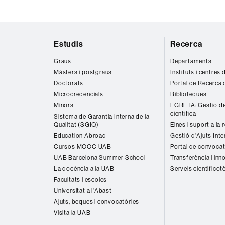
Mapa
Estudis
Recerca
web
Graus
Departaments
Màsters i postgraus
Instituts i centres
Doctorats
Portal de Recerca 
Microcredencials
Biblioteques
Mínors
EGRETA: Gestió de
científica
Sistema de Garantia Interna de la
Qualitat (SGIQ)
Eines i suport a la 
Education Abroad
Gestió d'Ajuts Inte
Cursos MOOC UAB
Portal de convocat
UAB Barcelona Summer School
Transferència i inn
La docència a la UAB
Serveis cientificot
Facultats i escoles
Universitat a l'Abast
Ajuts, beques i convocatòries
Visita la UAB