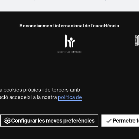
Reconeixement internacional de l'excel·lència
HR
y
ebook
Telegram
Excellence
in
Research
-
Euraxess
rotecció de dades
Sobre el web
Accessibilitat web
Mapa 
capdavantera que imparteix una docència de qualitat i excel·l
za cookies pròpies i de tercers amb
xible, ajustada a les necessitats de la societat i adaptada al
mació accedeixi a la nostra
política de
 és reconeguda internacionalment per la qualitat i el caràc
recerca.
2026 Universitat Autònoma de Barcelona
Configurar les meves preferències
Permetre t