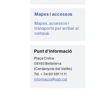
Mapes i accessos
Mapes, accessos i
transports per arribar al
campus.
C
Punt d'informació
o
Plaça Cívica
08193 Bellaterra
n
(Cerdanyola del Vallès)
t
Tel. + 34 93 581 11 11
a
informacio@uab.cat
c
t
e