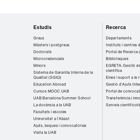
Mapa
Estudis
Recerca
web
Graus
Departaments
Màsters i postgraus
Instituts i centres
Doctorats
Portal de Recerca 
Microcredencials
Biblioteques
Mínors
EGRETA: Gestió de
científica
Sistema de Garantia Interna de la
Qualitat (SGIQ)
Eines i suport a la 
Education Abroad
Gestió d'Ajuts Inte
Cursos MOOC UAB
Portal de convocat
UAB Barcelona Summer School
Transferència i inn
La docència a la UAB
Serveis cientificot
Facultats i escoles
Universitat a l'Abast
Ajuts, beques i convocatòries
Visita la UAB