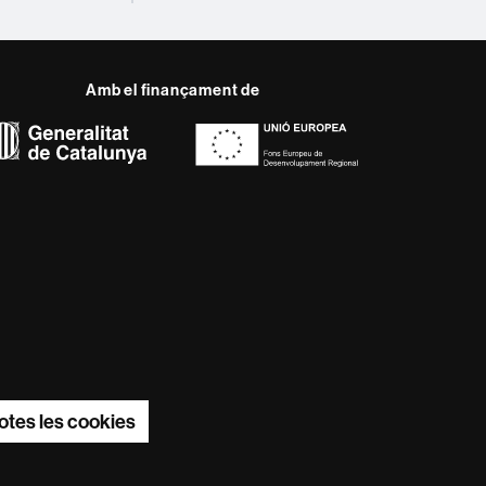
Amb el finançament de
del web UAB
ència, diversificada,
s nous models de l'Europa
ter innovador de la seva
otes les cookies