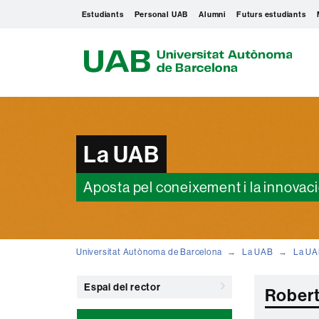
Estudiants
Personal UAB
Alumni
Futurs estudiants
U
A
B
La UAB
Aposta pel coneixement i la innovac
Universitat Autònoma de Barcelona
La UAB
La U
Espai del rector
Rober