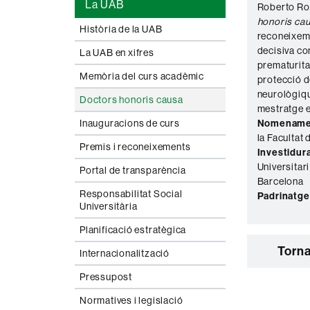
La UAB
Roberto Rom
honoris ca
Història de la UAB
reconeixeme
decisiva con
La UAB en xifres
prematuritat
Memòria del curs acadèmic
protecció d
neurològiqu
Doctors honoris causa
mestratge e
Nomename
Inauguracions de curs
la Facultat
Premis i reconeixements
Investidura
Universitari
Portal de transparència
Barcelona
Responsabilitat Social
Padrinatge
Universitària
Planificació estratègica
Torna
Internacionalització
Pressupost
Normatives i legislació