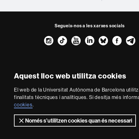
Segueix-nos a les xarxes socials
Instagram
TikTok
YouTube
LinkedIn
Bluesk
Fac
Sobre
aquest
web
Avís legal
P
Aquest lloc web utilitza cookies
Som una universitat 
El web de la Universitat Autònoma de Barcelona utilit
multidisciplinària i fle
finalitats tècniques i analítiques. Si desitja més infor
del coneixement. La UAB
cookies
.
Només s’utilitzen cookies quan és necessari