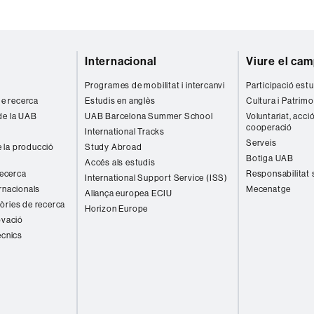
Internacional
Viure el ca
Programes de mobilitat i intercanvi
Participació estu
 de recerca
Estudis en anglès
Cultura i Patrimo
de la UAB
UAB Barcelona Summer School
Voluntariat, acció
cooperació
International Tracks
Serveis
 la producció
Study Abroad
Botiga UAB
Accés als estudis
recerca
Responsabilitat 
International Support Service (ISS)
rnacionals
Mecenatge
Aliança europea ECIU
òries de recerca
Horizon Europe
ovació
ècnics