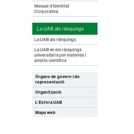
Manual d'Identitat
Corporativa
La UAB als rànquings
La UAB als rànquings
La UAB en els rànquings
universitaris per matèries i
àmbits científics
Òrgans de govern i de
representació
Organització
L'Esfera UAB
Mapa web