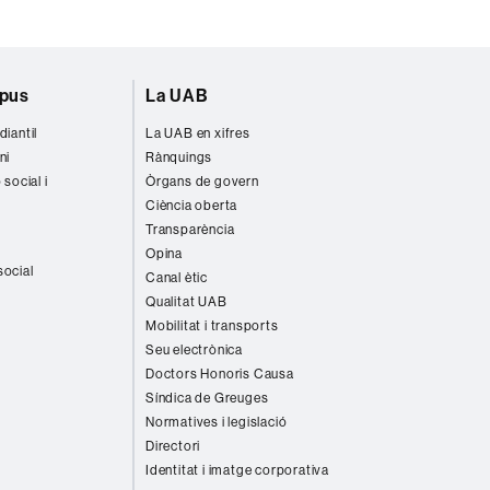
mpus
La UAB
diantil
La UAB en xifres
ni
Rànquings
 social i
Òrgans de govern
Ciència oberta
Transparència
Opina
social
Canal ètic
Qualitat UAB
Mobilitat i transports
Seu electrònica
Doctors Honoris Causa
Síndica de Greuges
Normatives i legislació
Directori
Identitat i imatge corporativa