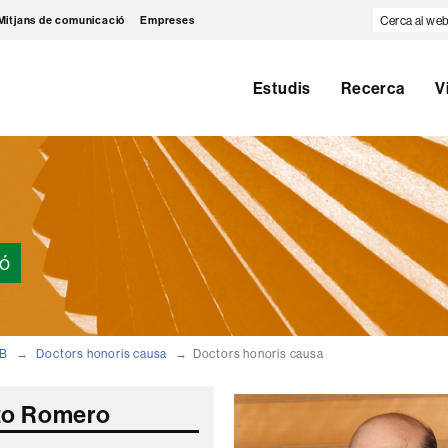
Cerca
Mitjans de comunicació
Empreses
al
web
Estudis
Recerca
V
ió
AB
Doctors honoris causa
Doctors honoris causa
to Romero