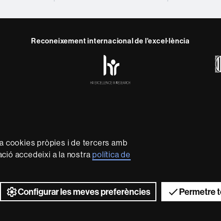
Reconeixement internacional de l'excel·lència
HR
y
ebook
Telegram
Excellence
in
Research
-
Euraxess
rotecció de dades
Sobre el web
Accessibilitat web
Mapa 
capdavantera que imparteix una docència de qualitat i excel·l
za cookies pròpies i de tercers amb
xible, ajustada a les necessitats de la societat i adaptada al
mació accedeixi a la nostra
política de
 és reconeguda internacionalment per la qualitat i el caràc
recerca.
2026 Universitat Autònoma de Barcelona
Configurar les meves preferències
Permetre t