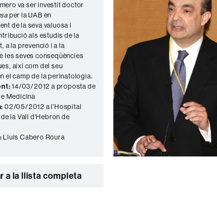
ero va ser investit doctor
usa
per la UAB en
nt de la seva valuosa i
tribució als estudis de la
, a la prevenció i a la
e les seves conseqüències
es, així com del seu
n el camp de la perinatologia.
nt:
14/03/2012 a proposta de
 de Medicina
:
02/05/2012 a l'Hospital
 de la Vall d'Hebron de
:
Lluís Cabero Roura
r a la llista completa