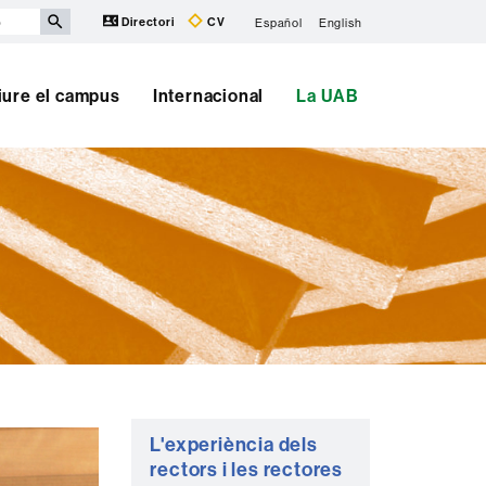
Directori
CV
Español
English
iure el campus
Internacional
La UAB
Informació
L'experiència dels
complementària
rectors i les rectores