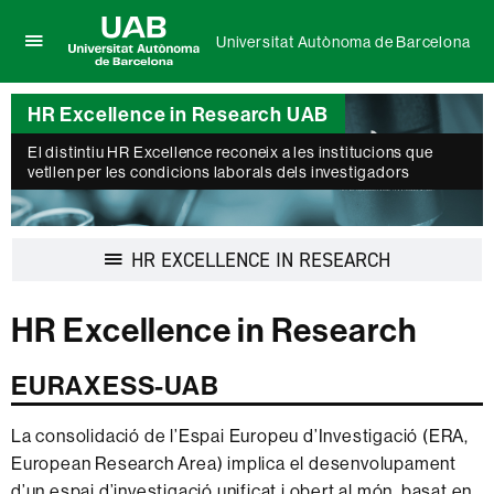
Universitat Autònoma de Barcelona
Prem
UAB
per
Universitat
desplegar
HR Excellence in Research UAB
Autònoma
el
de
menú
El distintiu HR Excellence reconeix a les institucions que
Barcelona
vetllen per les condicions laborals dels investigadors
de
Universitat
Autònoma
de
Desplegar
HR EXCELLENCE IN RESEARCH
Barcelona
la
navegació
HR Excellence in Research
EURAXESS-UAB
La consolidació de l’Espai Europeu d’Investigació (ERA,
European Research Area) implica el desenvolupament
d’un espai d’investigació unificat i obert al món, basat en