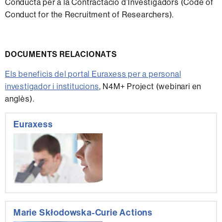
Conducta per a la Contractació d’Investigadors (Code of
Conduct for the Recruitment of Researchers).
DOCUMENTS RELACIONATS
Els beneficis del portal Euraxess per a personal
investigador i institucions
, N4M+ Project (webinari en
anglès).
Informació
Euraxess
complementària
Marie Skłodowska-Curie Actions