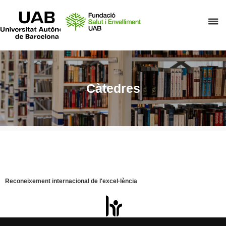
UAB
Universitat
P
Autònoma
de
p
Barcelona
d
el
m
Càtedres
d
F
S
i
E
Reconeixement internacional de l'excel·lència
HR