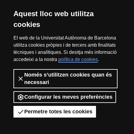
Excell
Aquest lloc web utilitza
Inici
Avís Legal
Protecció de Dades
Política de Privacitat
Polítiques de Skills
Sobre el web
cookies
Fundació Salut i Envelliment | Universitat Autònoma
in
El web de la Universitat Autònoma de Barcelona
de Barcelona
utilitza cookies pròpies i de tercers amb finalitats
La Fundació Salut i Envelliment UAB és una entitat sense ànim de lucre
tècniques i analítiques. Si desitja més informació
que porta a terme activitats de recerca, innovació i transferència i gestió
accedeixi a la nostra
del coneixement en els àmbits de les ciències de la salut, de
política de cookies
Resea
.
l'envelliment i de l'atenció socio-sanitària.
2026 Universitat Autònoma de Barcelona
Només s’utilitzen cookies quan és
necessari
-
Configurar les meves preferències
Eurax
Permetre totes les cookies