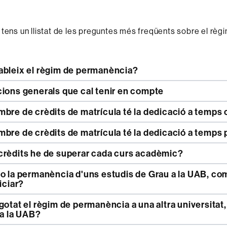
 tens un llistat de les preguntes més freqüents sobre el règ
ableix el règim de permanència?
cions generals que cal tenir en compte
bre de crèdits de matrícula té la dedicació a temps
bre de crèdits de matrícula té la dedicació a temps 
crèdits he de superar cada curs acadèmic?
iciar?
 a la UAB?