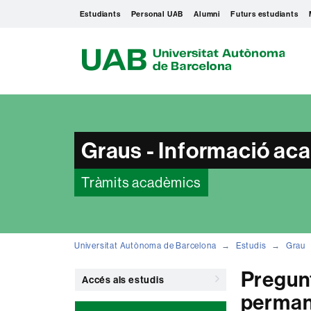
Estudiants
Personal UAB
Alumni
Futurs estudiants
U
A
B
Graus - Informació ac
Tràmits acadèmics
Universitat Autònoma de Barcelona
Estudis
Grau
Pregunt
Accés als estudis
perman