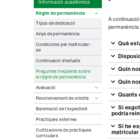
Informació acadèmica
Règim de permanència
A continuació
Tipus de dedicació
permanència.
Anys de permanència
Què est
Condicions per matricular-
se
Disposi
Continuació d'estudis
Quin nom
Preguntes freqüents sobre
el règim de permanència
Quin nom
Avaluació
Quants 
Reconeixement de crèdits
Si esgoto la permanència d'uns estudis de Grau a la UAB, com els
Baremació de l'expedient
podria rein
Pràctiques externes
Si he esgotat el règim de permanència a una altra universitat, em puc
Cotitzacions de pràctiques
matricular
curriculars