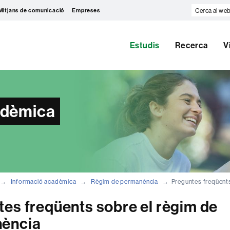
Cerca
Mitjans de comunicació
Empreses
al
web
Estudis
Recerca
V
adèmica
Informació acadèmica
Règim de permanència
Preguntes freqüent
es freqüents sobre el règim de
ència