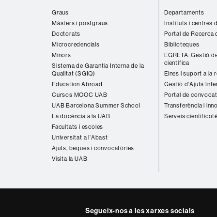
web
Graus
Departaments
Màsters i postgraus
Instituts i centres
Doctorats
Portal de Recerca 
Microcredencials
Biblioteques
Mínors
EGRETA: Gestió de
científica
Sistema de Garantia Interna de la
Qualitat (SGIQ)
Eines i suport a la 
Education Abroad
Gestió d'Ajuts Inte
Cursos MOOC UAB
Portal de convocat
UAB Barcelona Summer School
Transferència i inn
La docència a la UAB
Serveis cientificot
Facultats i escoles
Universitat a l'Abast
Ajuts, beques i convocatòries
Visita la UAB
Segueix-nos a les xarxes socials