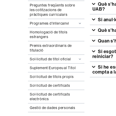
Què s'ha de fer per a presentar una reclamació de permanència a la
Preguntes freqüents sobre
UAB?
les cotitzacions de
pràctiques curriculars
Si anul·
Programes d'intercanvi
Què s'h
Homologació de títols
estrangers
Quan s'
Premis extraordinaris de
titulació
Si esgoto la permanència d'uns estudis a la UAB, com els podria
reiniciar?
Sol·licitud de títol oficial
Si he esgotat el règim de permanència a una altra universitat, em
Suplement Europeu al Títol
compta a 
Sol·licitud de títols propis
Sol·licitud de certificats
Sol·licitud de certificats
electrònics
Gestió de dades personals