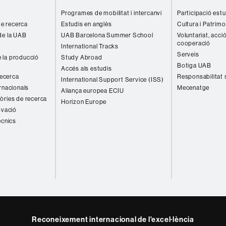
Programes de mobilitat i intercanvi
Participació estu
 de recerca
Estudis en anglès
Cultura i Patrimo
de la UAB
UAB Barcelona Summer School
Voluntariat, acció
cooperació
International Tracks
Serveis
 la producció
Study Abroad
Botiga UAB
Accés als estudis
recerca
Responsabilitat 
International Support Service (ISS)
rnacionals
Mecenatge
Aliança europea ECIU
òries de recerca
Horizon Europe
ovació
ècnics
Reconeixement internacional de l'excel·lència