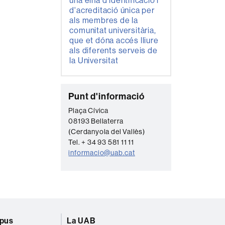
una eina d'identificació i
d'acreditació única per
als membres de la
comunitat universitària,
que et dóna accés lliure
als diferents serveis de
la Universitat
C
Punt d'informació
o
Plaça Cívica
08193 Bellaterra
n
(Cerdanyola del Vallès)
t
Tel. + 34 93 581 11 11
a
informacio@uab.cat
c
t
e
mpus
La UAB