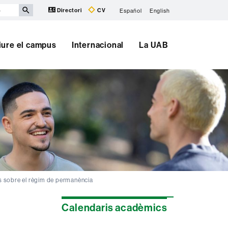
Directori
CV
Español
English
iure el campus
Internacional
La UAB
s sobre el règim de permanència
Informació
Calendaris acadèmics
complementària