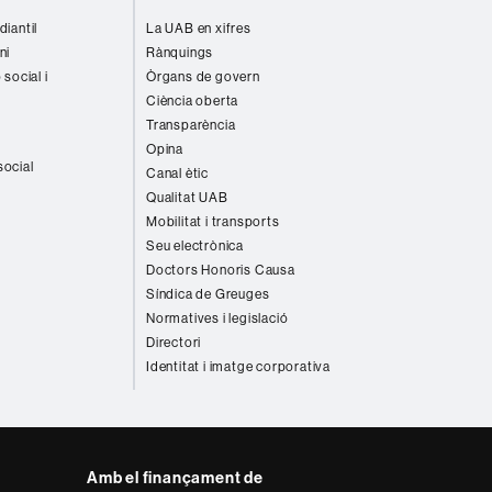
diantil
La UAB en xifres
ni
Rànquings
 social i
Òrgans de govern
Ciència oberta
Transparència
Opina
social
Canal ètic
Qualitat UAB
Mobilitat i transports
Seu electrònica
Doctors Honoris Causa
Síndica de Greuges
Normatives i legislació
Directori
Identitat i imatge corporativa
Amb el finançament de