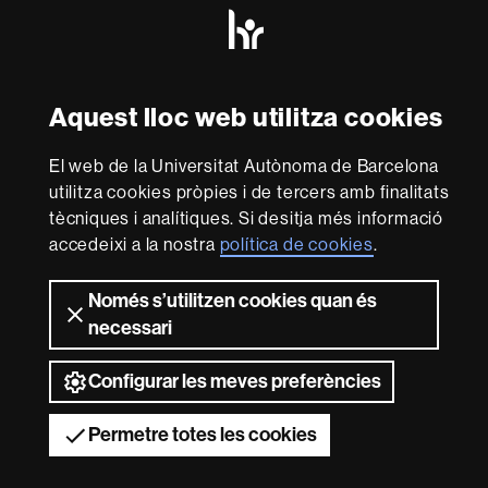
HR
Excellence
in
Research
-
Amb el finançament de
Aquest lloc web utilitza cookies
Euraxess
El web de la Universitat Autònoma de Barcelona
Sobre
utilitza cookies pròpies i de tercers amb finalitats
tècniques i analítiques. Si desitja més informació
aquest
accedeixi a la nostra
política de cookies
.
web
Avís legal
Protecció de dades
Sobre el
web
Accessibilitat web
Mapa del web UAB
Només s’utilitzen cookies quan és
necessari
2026 Universitat Autònoma de Barcelona
Configurar les meves preferències
Permetre totes les cookies