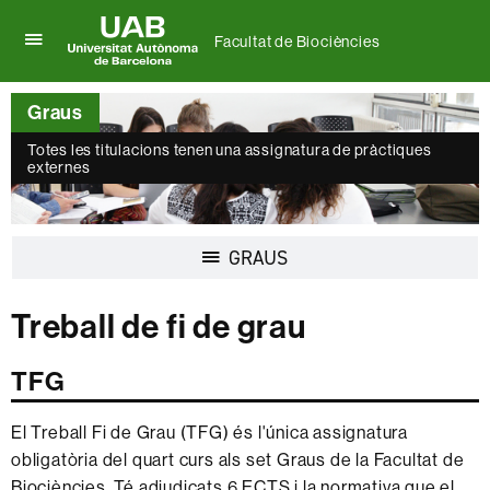
Facultat de Biociències
Prem
UAB
per
Universitat
desplegar
Graus
Autònoma
el
de
menú
Totes les titulacions tenen una assignatura de pràctiques
Barcelona
de
externes
Facultat
de
Biociències
Desplegar
GRAUS
la
navegació
Treball de fi de grau
TFG
El Treball Fi de Grau (TFG) és l'única assignatura
obligatòria del quart curs als set Graus de la Facultat de
Biociències. Té adjudicats 6 ECTS i la normativa que el