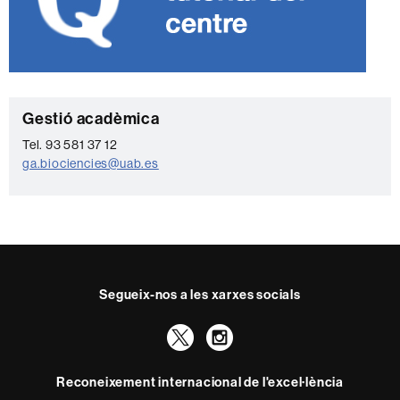
C
Gestió acadèmica
o
Tel. 93 581 37 12
ga.biociencies@uab.es
n
t
a
c
t
Segueix-nos a les xarxes socials
e
Twitter
Instagram
Reconeixement internacional de l'excel·lència