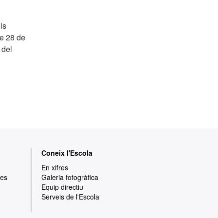
ls
de 28 de
 del
Coneix l'Escola
En xifres
res
Galeria fotogràfica
Equip directiu
Serveis de l'Escola