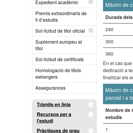
Expedient acadèmic
Màxim de cu
Premis extraordinaris de
Durada dels
fi d’estudis
240
Sol·licitud de títol oficial
300
Suplement europeu al
títol
360
Sol·licitud de certificats
En el cas que 
dedicació a te
Homologació de títols
estrangers
finalitzar els
Assegurances
Màxim de cu
parcial i a
Tràmits en línia
Nombre de m
Recursos per a
estudis
l'estudi
1
Pràctiques de grau