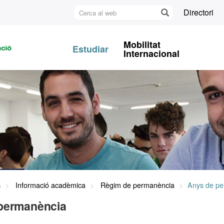
Cerca
Directori
al
U
web
A
Mobilitat
Estudiar
B
Internacional
s
Informació acadèmica
Règim de permanència
Anys de p
permanència