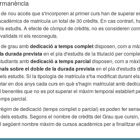
ermanència
 de nou accés que s'incorporen al primer curs han de superar e
cadèmics de matrícula un total de 30 crèdits. En cas contrari, h
s estudis. A efecte de còmput de crèdits, no es consideren com
nvalidats ni els reconeguts.
s de grau amb
dedicació a temps complet
disposen, com a mà
la durada prevista
en el pla d'estudis de la titulació per comple
estudiants amb
dedicació a temps parcial
disposen, com a màx
als sobre el doble de la durada prevista
en el pla d'estudis de
ls estudis. Si la tipologia de matrícula s'ha modificat durant els
tar en dos anys cada curs en què s'hagin matriculat amb dedic
l benentès que no es pot superar el màxim temporal establert pe
emps parcial.
règim de dedicació (temps complet o parcial) es poden fer sense
 dels estudis. Segons el nombre de crèdits del Grau que cursin, 
l següent nombre màxim de cursos acadèmics per a finalitzar e