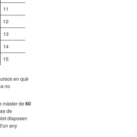
11
12
13
14
15
cursos en què
la no
de màster de
60
cas de
plet disposen
 d'un any