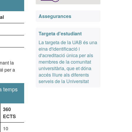
Assegurances
al
Targeta d'estudiant
La targeta de la UAB és una
eina d'identificació i
d'acreditació única per als
membres de la comunitat
nant la
universitària, que et dóna
é per a
accés lliure als diferents
serveis de la Universitat
 a temps
360
ECTS
10