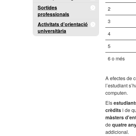
Sortides
2
professionals
3
Activitats d’orientació
universitària
4
5
6 o més
A efectes de 
l’estudiant s’
computen.
Els
estudiant
crèdits
i de q
màsters d'ent
de
quatre an
addicional.