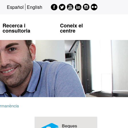
Facebook
Twitter
Youtube
LinkedIn
Instagram
Flickr
Español
English
EPSI
EPSI
EPSI
EPSI
EPSI
Recerca i
Coneix el
consultoria
centre
ermanència
Informació
complementària