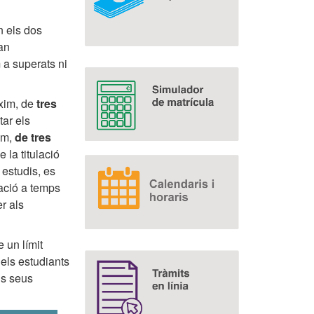
n els dos
an
 a superats ni
xim, de
tres
tar els
im,
de tres
 la titulació
 estudis, es
ació a temps
r als
 un límit
els estudiants
ls seus