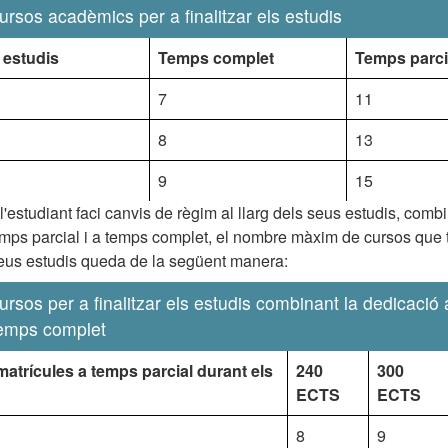
rsos acadèmics per a finalitzar els estudis
 estudis
Temps complet
Temps parci
7
11
8
13
9
15
l'estudiant faci canvis de règim al llarg dels seus estudis, combi
mps parcial i a temps complet, el nombre màxim de cursos que t
 seus estudis queda de la següent manera:
rsos per a finalitzar els estudis combinant la dedicació
 temps complet
atrícules a temps parcial durant els
240
300
ECTS
ECTS
8
9