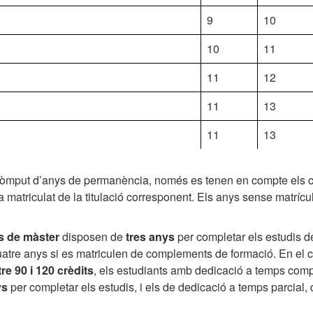
9
10
10
11
11
12
11
13
11
13
còmput d’anys de permanència, només es tenen en compte els 
ha matriculat de la titulació corresponent. Els anys sense matrícu
s de màster
disposen de
tres anys
per completar els estudis 
uatre anys si es matriculen de complements de formació. En el 
re 90 i 120 crèdits
, els estudiants amb dedicació a temps com
ys
per completar els estudis, i els de dedicació a temps parcial,