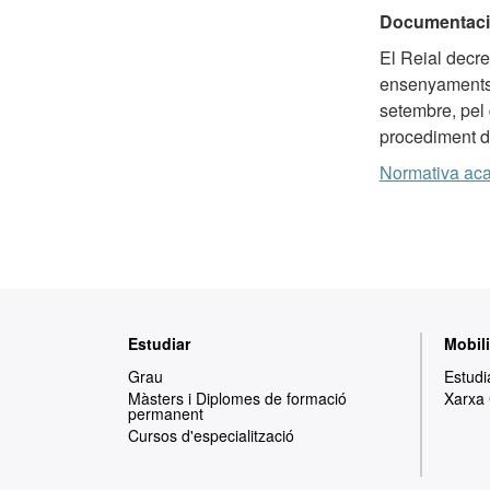
Documentaci
El Reial decre
ensenyaments u
setembre, pel 
procediment d
Normativa aca
Mapa
Estudiar
Mobili
web
Grau
Estudi
Màsters i Diplomes de formació
Xarxa
permanent
Cursos d'especialització