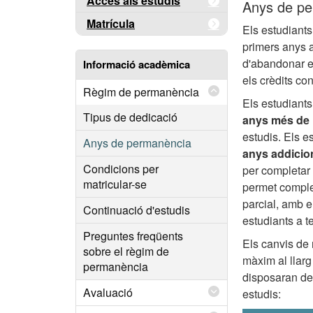
Accés als estudis
Anys de p
Matrícula
Els estudiants
primers anys a
d'abandonar el
Informació acadèmica
els crèdits co
Règim de permanència
Els estudiant
Tipus de dedicació
anys més de 
estudis. Els 
Anys de permanència
anys addicion
Condicions per
per completar e
matricular-se
permet comple
parcial, amb e
Continuació d'estudis
estudiants a t
Preguntes freqüents
Els canvis de 
sobre el règim de
màxim al llarg
permanència
disposaran de
Avaluació
estudis: