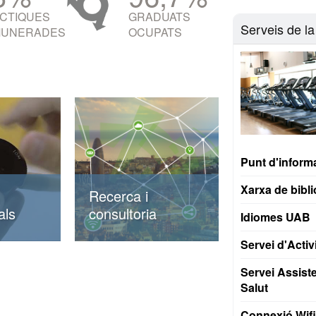
CTIQUES
GRADUATS
Serveis de l
UNERADES
OCUPATS
Punt d'inform
Xarxa de bibl
Recerca i
als
consultoria
Idiomes UAB
Servei d'Activi
diferents
L'Escola de Prevenció
essionals
i Seguretat Integral
Servei Assiste
odràs
aposta per la recerca i
Salut
'alguna
també compte amb un
s 4
servei de consultoria.
Connexió Wifi