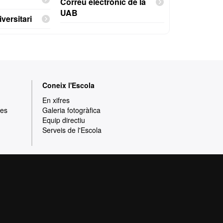
Correu electrònic de la
UAB
versitari
Coneix l'Escola
En xifres
res
Galeria fotogràfica
Equip directiu
Serveis de l'Escola
rotecció de dades
Sobre el web
ia de qualitat, diversificada, multidisciplinària
t i adaptada als nous models de l'Europa del