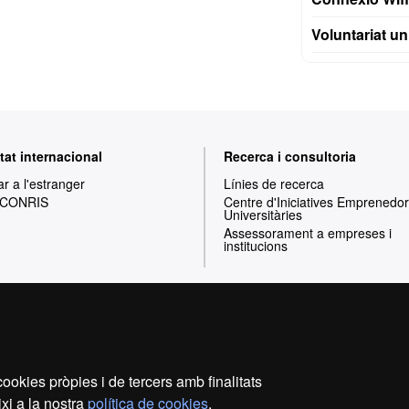
R
Voluntariat uni
e
c
e
r
c
a
i
tat internacional
Recerca i consultoria
c
ar a l'estranger
Línies de recerca
o
 CONRIS
Centre d'Iniciatives Emprenedo
n
Universitàries
Assessorament a empreses i
s
institucions
u
l
t
o
r
Inici
Avís legal
Política de privacitat
P
i
a
ookies pròpies i de tercers amb finalitats
Som una universitat capdavantera que imparteix una docènc
xi a la nostra
política de cookies
.
i flexible, ajustada a les necessitats de la societa