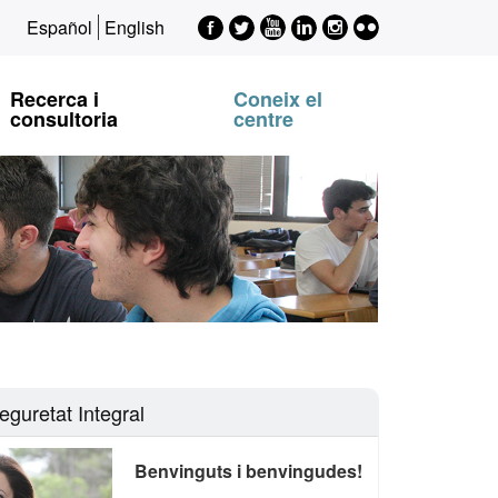
Facebook
Twitter
Youtube
LinkedIn
Instagram
Flickr
Español
English
EPSI
EPSI
EPSI
EPSI
EPSI
Recerca i
Coneix el
consultoria
centre
eguretat Integral
Benvinguts i benvingudes!