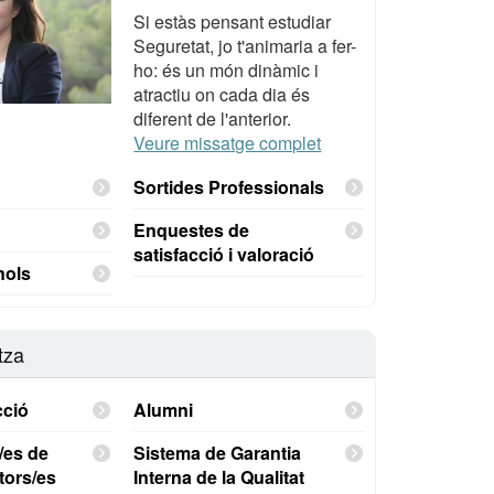
Si estàs pensant estudiar
Seguretat, jo t'animaria a fer-
ho: és un món dinàmic i
atractiu on cada dia és
diferent de l'anterior.
Veure missatge complet
Sortides Professionals
Enquestes de
satisfacció i valoració
nols
tza
cció
Alumni
/es de
Sistema de Garantia
utors/es
Interna de la Qualitat