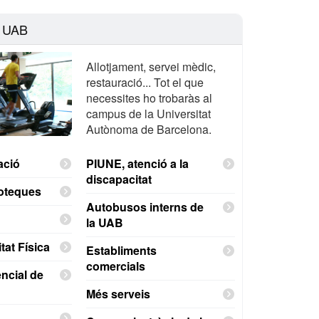
a UAB
Allotjament, servei mèdic,
restauració... Tot el que
necessites ho trobaràs al
campus de la Universitat
Autònoma de Barcelona.
ació
PIUNE, atenció a la
discapacitat
ioteques
Autobusos interns de
la UAB
tat Física
Establiments
comercials
ncial de
Més serveis