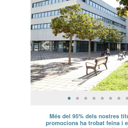
Més
Xifres
Més del 95% dels nostres tit
informació
promocions ha trobat feina i 