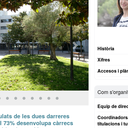
Història
Xifres
Accesos i plà
Com s'organi
Equip de dire
ulats de les dues darreres
Coordinadors
el 73% desenvolupa càrrecs
titulacions i t