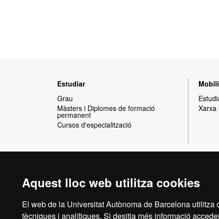
n
mencions.
i
S
o
r
t
i
d
Mapa
e
Estudiar
Mobili
web
s
Grau
Estudi
P
Màsters i Diplomes de formació
Xarxa
r
permanent
Cursos d'especialització
o
f
e
s
s
Aquest lloc web utilitza cookies
i
Reconeixement internacional de l'excel·lència
o
n
HR
El web de la Universitat Autònoma de Barcelona utilitza c
a
tècniques i analítiques. Si desitja més informació accedei