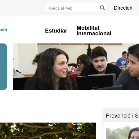
Cerca
Directori
al
U
web
A
Mobilitat
Estudiar
B
Internacional
Prevenció i S
Next
slide