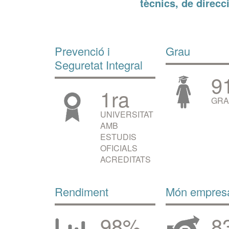
UAB
tècnics, de direcci
Prevenció i
Grau
Seguretat Integral
9
1ra
GRA
UNIVERSITAT
AMB
ESTUDIS
OFICIALS
ACREDITATS
Rendiment
Món empresa
98%
8