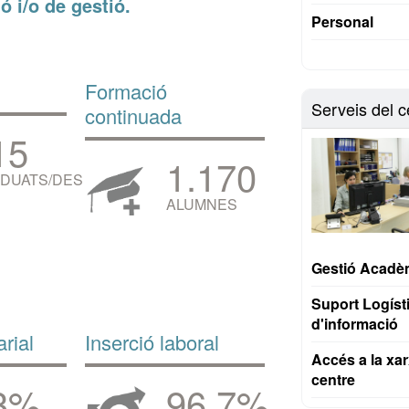
ó i/o de gestió.
Personal
Formació
Serveis del c
continuada
15
1.170
DUATS/DES
ALUMNES
Gestió Acadè
Suport Logísti
d'informació
rial
Inserció laboral
Accés a la xar
centre
3%
96,7%