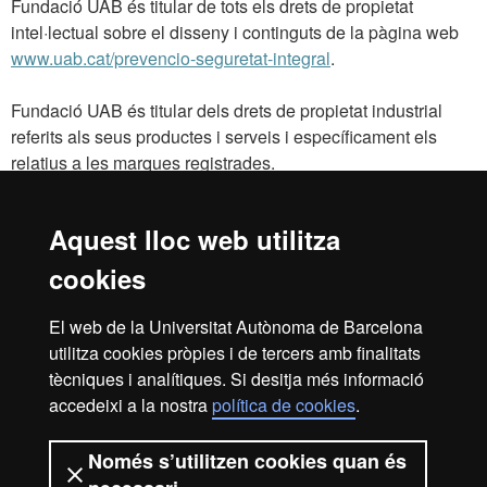
Fundació UAB és titular de tots els drets de propietat
intel·lectual sobre el disseny i continguts de la pàgina web
www.uab.cat/prevencio-seguretat-integral
.
Fundació UAB és titular dels drets de propietat industrial
referits als seus productes i serveis i específicament els
relatius a les marques registrades.
Aquest lloc web utilitza
Reconeixement internacional de l'excel·lència
cookies
HR
El web de la Universitat Autònoma de Barcelona
utilitza cookies pròpies i de tercers amb finalitats
Excell
tècniques i analítiques. Si desitja més informació
Inici
Avís legal
Política de privacitat
accedeixi a la nostra
política de cookies
.
Protecció de dades
Sobre el web
Només s’utilitzen cookies quan és
Som una universitat capdavantera que imparteix una