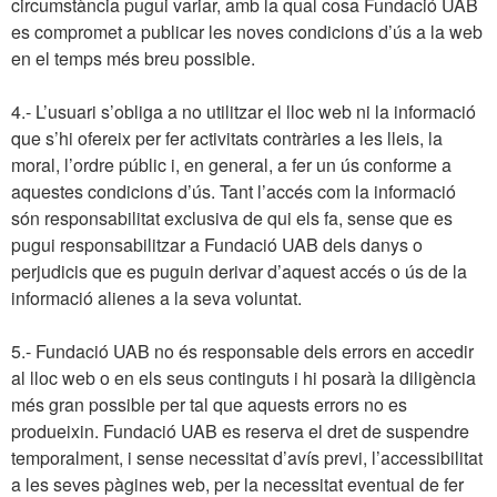
circumstància pugui variar, amb la qual cosa Fundació UAB
es compromet a publicar les noves condicions d’ús a la web
en el temps més breu possible.
4.- L’usuari s’obliga a no utilitzar el lloc web ni la informació
que s’hi ofereix per fer activitats contràries a les lleis, la
moral, l’ordre públic i, en general, a fer un ús conforme a
aquestes condicions d’ús. Tant l’accés com la informació
són responsabilitat exclusiva de qui els fa, sense que es
pugui responsabilitzar a Fundació UAB dels danys o
perjudicis que es puguin derivar d’aquest accés o ús de la
informació alienes a la seva voluntat.
5.- Fundació UAB no és responsable dels errors en accedir
al lloc web o en els seus continguts i hi posarà la diligència
més gran possible per tal que aquests errors no es
produeixin. Fundació UAB es reserva el dret de suspendre
temporalment, i sense necessitat d’avís previ, l’accessibilitat
a les seves pàgines web, per la necessitat eventual de fer