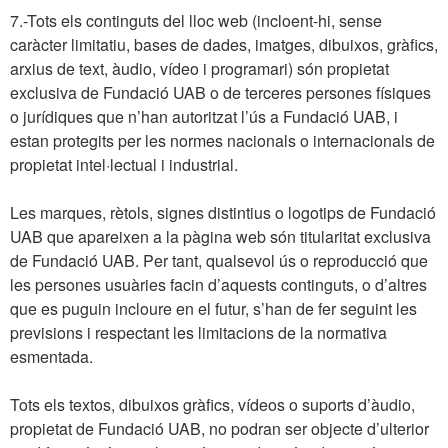
7.-Tots els continguts del lloc web (incloent-hi, sense
caràcter limitatiu, bases de dades, imatges, dibuixos, gràfics,
arxius de text, àudio, vídeo i programari) són propietat
exclusiva de Fundació UAB o de terceres persones físiques
o jurídiques que n’han autoritzat l’ús a Fundació UAB, i
estan protegits per les normes nacionals o internacionals de
propietat intel·lectual i industrial.
Les marques, rètols, signes distintius o logotips de Fundació
UAB que apareixen a la pàgina web són titularitat exclusiva
de Fundació UAB. Per tant, qualsevol ús o reproducció que
les persones usuàries facin d’aquests continguts, o d’altres
que es puguin incloure en el futur, s’han de fer seguint les
previsions i respectant les limitacions de la normativa
esmentada.
Tots els textos, dibuixos gràfics, vídeos o suports d’àudio,
propietat de Fundació UAB, no podran ser objecte d’ulterior