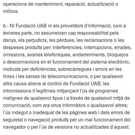
operacions de manteniment, reparació, actualització o
millora.
6.- Ni Fundació UAB ni els proveïdors d’informació, com a
terceres parts, no assumeixen cap responsabilitat pels
danys, els perjudicis, les pèrdues, les reclamacions o les
despeses produïts per: interferències, interrupcions, errades,
omissions, avaries telefòniques, endarreriments, bloquejos
o desconnexions en el funcionament del sistema electrònic,
motivats per deficiències, sobrecàrregues i errors en les
línies i les xarxes de telecomunicacions, o per qualsevol
altra causa aliena al control de Fundació UAB; les
intromissions il·legítimes mitjançant l’ús de programes
malignes de qualsevol tipus i a través de qualsevol mitjà de
comunicació, com ara virus informàtics o qualssevol altres;
l’ús indegut o inadequat de les pàgines web i dels errors de
seguretat o navegació produïts per un mal funcionament del
navegador o per l’ús de versions no actualitzades d’aquest.