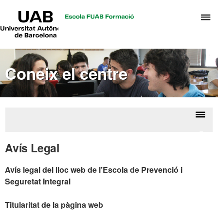
UAB
P
Universitat
Autònoma
p
de
d
Barcelona
el
Coneix el centre
m
d
P
i
S
Despl
Cone
I
la
el
Avís Legal
centr
naveg
Avís legal del lloc web de l’Escola de Prevenció i
Seguretat Integral
Titularitat de la pàgina web