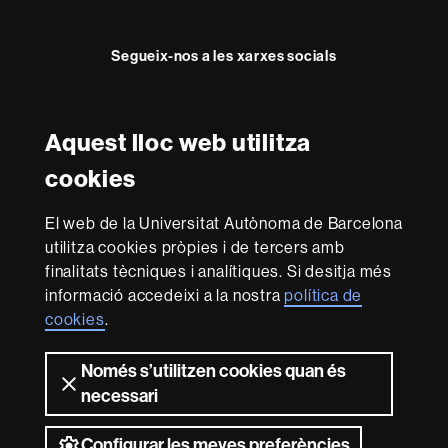
Segueix-nos a les xarxes socials
Instagram
Twitter
Aquest lloc web utilitza
Reconeixement internacional de l'excel·lència
cookies
HR
Excellence
El web de la Universitat Autònoma de Barcelona
in
utilitza cookies pròpies i de tercers amb
Research
-
Amb el finançament de
finalitats tècniques i analítiques. Si desitja més
Euraxess
informació accedeixi a la nostra
política de
cookies
.
Sobre
Només s’utilitzen cookies quan és
aquest
necessari
web
Avís legal
Protecció de dades
Sobre el
web
Accessibilitat web
Mapa del web UAB
Configurar les meves preferències