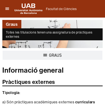
Facultat de Ciències
Prem
UAB
per
Universitat
desplegar
Graus
Autònoma
el
de
menú
Totes les titulacions tenen una assignatura de pràctiques
Barcelona
externes
de
Facultat
de
Ciències
Desplegar
GRAUS
la
navegació
Informació general
Pràctiques externes
Tipologia
:
a) Són pràctiques acadèmiques externes
curriculars