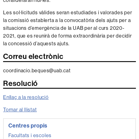
consideraran nul·les.
Les sol·licituds vàlides seran estudiades i valorades per
la comissió establerta a la convocatòria dels ajuts per a
situacions d’emergència de la UAB per al curs 2020-
2021, que es reunirà de forma extraordinària per decidir
la concessió d’aquests ajuts.
Correu electrònic
coordinacio.beques@uab.cat
Resolució
Enllaç a la resolució
Tornar al llistat
Informació
Centres propis
complementària
Facultats i escoles