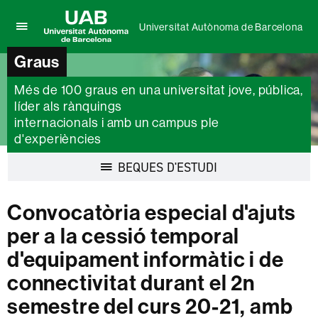
Universitat Autònoma de Barcelona
Prem
UAB
per
Graus
Universitat
desplegar
Autònoma
el
Més de 100 graus en una universitat jove, pública,
de
menú
líder als rànquings
Barcelona
de
internacionals i amb un campus ple
Universitat
d'experiències
Autònoma
de
Desplegar
BEQUES D'ESTUDI
Barcelona
la
navegació
Convocatòria especial d'ajuts
per a la cessió temporal
d'equipament informàtic i de
connectivitat durant el 2n
semestre del curs 20-21, amb