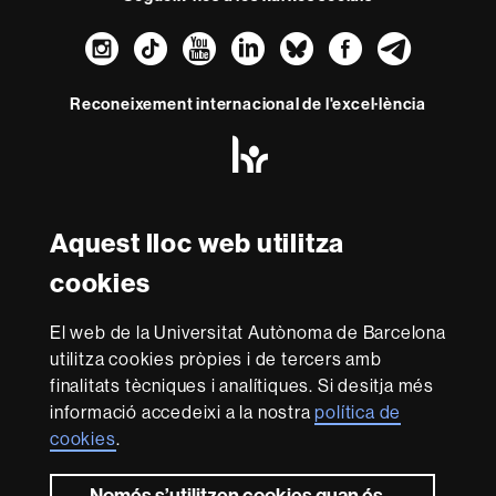
Instagram
TikTok
YouTube
LinkedIn
Bluesky
Faceboo
Teleg
Reconeixement internacional de l'excel·lència
HR
Excellence
in
Research
Amb el finançament de
-
Aquest lloc web utilitza
Euraxess
cookies
Sobre
El web de la Universitat Autònoma de Barcelona
aquest
utilitza cookies pròpies i de tercers amb
web
Avís legal
Protecció de dades
Sobre el
finalitats tècniques i analítiques. Si desitja més
informació accedeixi a la nostra
política de
web
Accessibilitat web
Mapa del web UAB
cookies
.
Som una universitat capdavantera que imparteix una
docència de qualitat i excel·lència, diversificada,
Només s’utilitzen cookies quan és