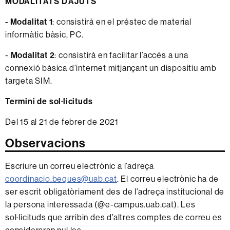
MODALITATS D’AJUTS
- Modalitat 1
: consistirà en el préstec de material
informàtic bàsic, PC.
-
Modalitat 2
: consistirà en facilitar l’accés a una
connexió bàsica d’internet mitjançant un dispositiu amb
targeta SIM.
Termini de sol·licituds
Del 15 al 21 de febrer de 2021
Observacions
Escriure un correu electrònic a l’adreça
coordinacio.beques@uab.cat
. El correu electrònic ha de
ser escrit obligatòriament des de l’adreça institucional de
la persona interessada (@e-campus.uab.cat). Les
sol·licituds que arribin des d’altres comptes de correu es