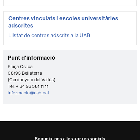
Centres vinculats i escoles universitàries
adscrites
Llistat de centres adscrits a la UAB
C
Punt d'informació
o
Plaça Cívica
08193 Bellaterra
n
(Cerdanyola del Vallès)
t
Tel. + 34 93 581 11 11
a
informacio@uab.cat
c
t
e
Segueix-nos a les xarxes socials