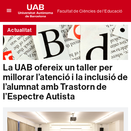
Facultat de Ciències de l'Educació
Prem
UAB
per
Universitat
desplegar
Actualitat
Autònoma
el
de
menú
Barcelona
de
Facultat
de
Ciències
La UAB ofereix un taller per
de
l'Educació
millorar l’atenció i la inclusió de
l’alumnat amb Trastorn de
l’Espectre Autista