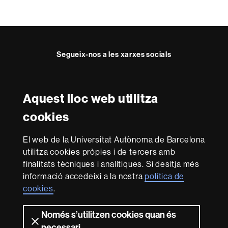
Segueix-nos a les xarxes socials
Facebook
Twitter
YouTube
Instagram
Aquest lloc web utilitza
Reconeixement internacional de l'excel·lència
cookies
HR
Excellence
El web de la Universitat Autònoma de Barcelona
in
Research
utilitza cookies pròpies i de tercers amb
-
Amb el finançament de
finalitats tècniques i analítiques. Si desitja més
Euraxess
informació accedeixi a la nostra
política de
cookies
.
Sobre
Només s’utilitzen cookies quan és
aquest
necessari