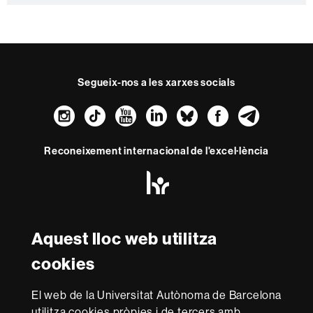
c
t
e
Segueix-nos a les xarxes socials
Instagram
TikTok
YouTube
LinkedIn
Bluesky
Faceboo
Teleg
Reconeixement internacional de l'excel·lència
HR
Excellence
in
Research
Amb el finançament de
-
Aquest lloc web utilitza
Euraxess
cookies
Sobre
El web de la Universitat Autònoma de Barcelona
aquest
utilitza cookies pròpies i de tercers amb