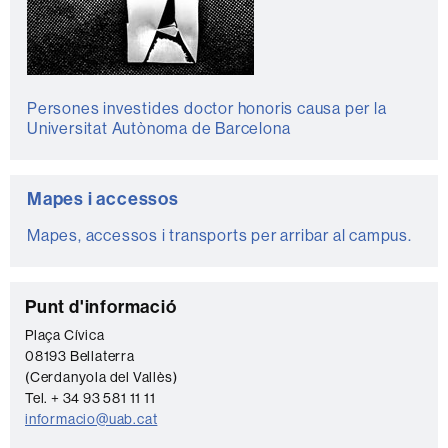
Persones investides doctor honoris causa per la
Universitat Autònoma de Barcelona
Mapes i accessos
Mapes, accessos i transports per arribar al campus.
C
Punt d'informació
o
Plaça Cívica
08193 Bellaterra
n
(Cerdanyola del Vallès)
t
Tel. + 34 93 581 11 11
a
informacio@uab.cat