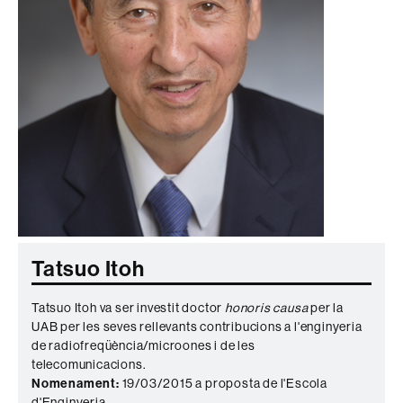
Tatsuo Itoh
Tatsuo Itoh va ser investit doctor
honoris causa
per la
UAB per les seves rellevants contribucions a l'enginyeria
de radiofreqüència/microones i de les
telecomunicacions.
Nomenament:
19/03/2015 a proposta de l'Escola
d'Enginyeria