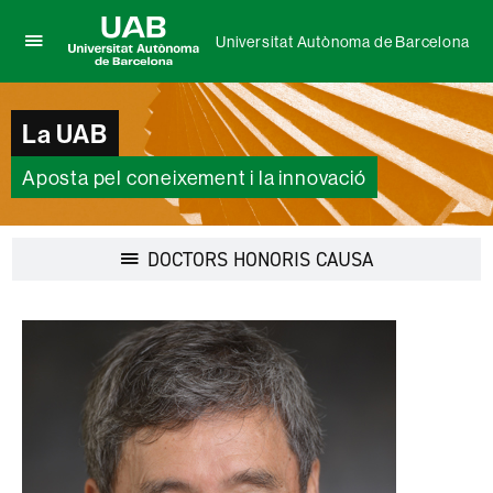
Universitat Autònoma de Barcelona
Prem
UAB
per
Universitat
desplegar
Autònoma
La UAB
el
de
menú
Barcelona
de
Aposta pel coneixement i la innovació
Universitat
Autònoma
de
Desplegar
DOCTORS HONORIS CAUSA
Barcelona
la
navegació