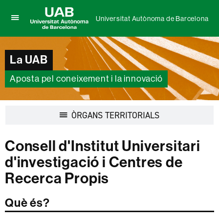
Universitat Autònoma de Barcelona
Prem
UAB
per
Universitat
desplegar
Autònoma
el
La UAB
de
menú
Barcelona
de
Aposta pel coneixement i la innovació
Universitat
Autònoma
de
Barcelona
Desplegar
ÒRGANS TERRITORIALS
la
navegació
Consell d'Institut Universitari
d'investigació i Centres de
Recerca Propis
Què és?