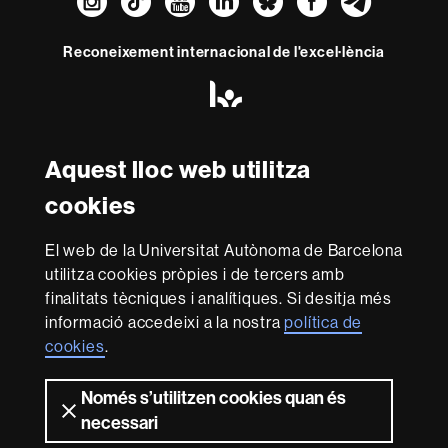
Instagram
TikTok
YouTube
LinkedIn
Bluesky
Faceboo
Teleg
Reconeixement internacional de l'excel·lència
HR
Excellence
in
Research
-
Aquest lloc web utilitza
Amb el finançament de
Euraxess
cookies
Sobre
El web de la Universitat Autònoma de Barcelona
utilitza cookies pròpies i de tercers amb
aquest
finalitats tècniques i analítiques. Si desitja més
web
Avís legal
Protecció de dades
Sobre el
informació accedeixi a la nostra
política de
web
Accessibilitat web
Mapa del web UAB
cookies
.
Som una universitat capdavantera que imparteix una
docència de qualitat i excel·lència, diversificada,
Només s’utilitzen cookies quan és
multidisciplinària i flexible, ajustada a les necessitats de
necessari
la societat i adaptada als nous models de l'Europa del