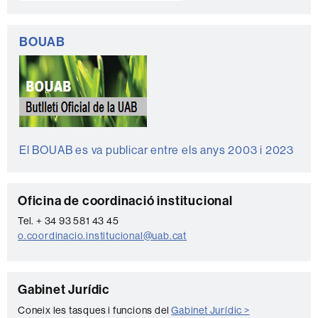
BOUAB
El BOUAB es va publicar entre els anys 2003 i 2023
C
Oficina de coordinació institucional
o
Tel. + 34 93 581 43 45
o.coordinacio.institucional@uab.cat
n
t
a
C
Gabinet Jurídic
c
o
Coneix les tasques i funcions del
Gabinet Jurídic >