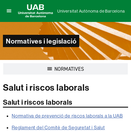
Universitat Autònoma de Barcelona
Prem
UAB
per
Universitat
desplegar
Autònoma
el
de
Normatives i legislació
menú
Barcelona
de
Universitat
Autònoma
de
Desplegar
NORMATIVES
Barcelona
la
navegació
Salut i riscos laborals
Salut i riscos laborals
Normativa de prevenció de riscos laborals a la UAB
Reglament del Comitè de Seguretat i Salut