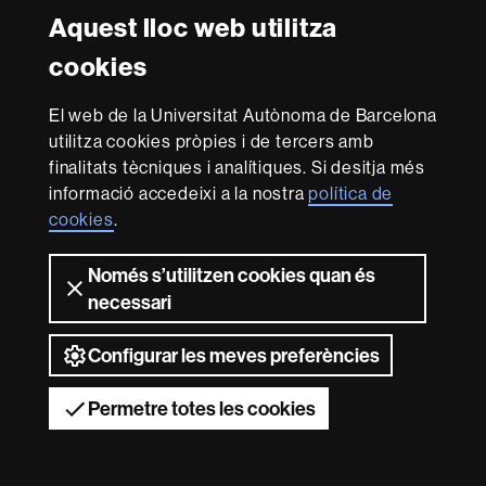
Amb el finançament de
-
Aquest lloc web utilitza
Euraxess
cookies
Sobre
El web de la Universitat Autònoma de Barcelona
aquest
utilitza cookies pròpies i de tercers amb
web
Avís legal
Protecció de dades
Sobre el
finalitats tècniques i analítiques. Si desitja més
informació accedeixi a la nostra
política de
web
Accessibilitat web
Mapa del web UAB
cookies
.
Som una universitat capdavantera que imparteix una
docència de qualitat i excel·lència, diversificada,
Només s’utilitzen cookies quan és
multidisciplinària i flexible, ajustada a les necessitats de
necessari
la societat i adaptada als nous models de l'Europa del
coneixement. La UAB és reconeguda internacionalment
Configurar les meves preferències
per la qualitat i el caràcter innovador de la seva recerca.
2026 Universitat Autònoma de Barcelona
Permetre totes les cookies